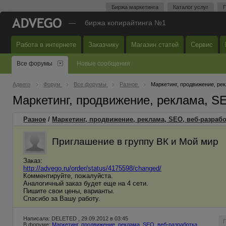
Биржа маркетинга
Каталог услуг
П
—
биржа копирайтинга №1
Работа в интернете
Заказчику
Магазин статей
Сервис
Все форумы
Новые сообщения
Адвего
Форум
Все форумы
Разное
Маркетинг, продвижение, ре
Маркетинг, продвижение, реклама, S
Разное
/
Маркетинг, продвижение, реклама, SEO, веб-разрабо
Приглашение в группу ВК и Мой мир
Заказ:
http://advego.ru/order/status/4175598/changed/
Комментируйте, пожалуйста.
Аналогичный заказ будет еще на 4 сети.
Пишите свои цены, варианты.
Спасибо за Вашу работу.
Написала: DELETED , 29.09.2012 в 03:45
В форуме:
Маркетинг, продвижение, реклама, SEO, веб-разработка