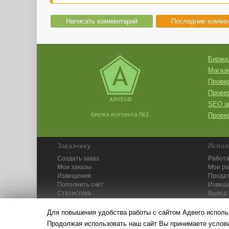
Написать комментарий
Последние комме
Биржа
Магази
Провер
Прове
SEO а
биржа контента №1
Провер
Заказчику
Испол
Создать заказ
Работа
Мои заказы
Мои р
Извещения
Продат
Пополнить счёт
Извещ
Статистика
Вывод 
API
Инстру
Для повышения удобства работы с сайтом Адвего исполь
Продолжая использовать наш сайт Вы принимаете усло