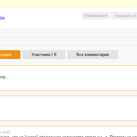
Пожаловаться
тка
нтарии
Участники / 8
Все комментарии
чу...
т на #2