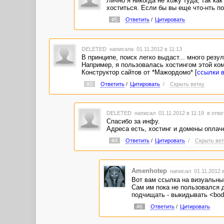
Лично я никогда не хожу туда, так как
хоститься. Если бы вы еще что-нть по
#5
Ответить
/
Цитировать
DELETED
написала 01.11.2012 в 11:13
В принципе, поиск легко выдаст... много резул
Например, я пользовалась хостингом этой ко
Конструктор сайтов от *Мажордомо* [
ссылки 
#3
Ответить
/
Цитировать
/
Скрыть ветку
DELETED
написал 01.11.2012 в 11:19
в отве
Спасибо за инфу.
Адреса есть, хостинг и домены оплаче
#4
Ответить
/
Цитировать
/
Скрыть вет
Amenhotep
написал 01.11.2012 
Вот вам ссылка на визуальный 
Сам им пока не пользовался д
подчищать - выкидывать <body
#6
Ответить
/
Цитировать