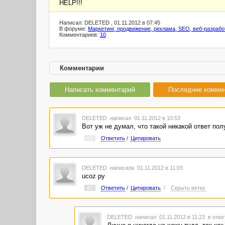
HELP!!!
Написал: DELETED , 01.11.2012 в 07:45
В форуме:
Маркетинг, продвижение, реклама, SEO, веб-разрабо
Комментариев:
10
Комментарии
Написать комментарий
Последние комме
DELETED
написал 01.11.2012 в 10:53
Вот уж не думал, что такой никакой ответ полу
#1
Ответить
/
Цитировать
DELETED
написала 01.11.2012 в 11:03
ucoz ру
#2
Ответить
/
Цитировать
/
Скрыть ветку
DELETED
написал 01.11.2012 в 11:23
в отве