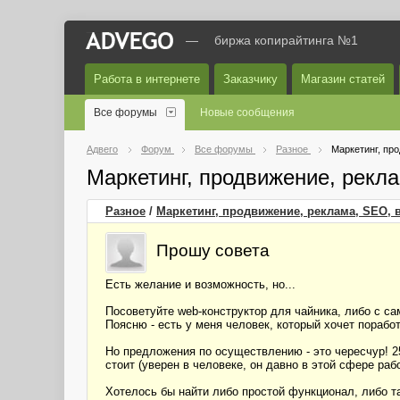
—
биржа копирайтинга №1
Работа в интернете
Заказчику
Магазин статей
Все форумы
Новые сообщения
Адвего
Форум
Все форумы
Разное
Маркетинг, пр
Маркетинг, продвижение, рекл
Разное
/
Маркетинг, продвижение, реклама, SEO, 
Прошу совета
Есть желание и возможность, но...
Посоветуйте web-конструктор для чайника, либо с с
Поясню - есть у меня человек, который хочет поработ
Но предложения по осуществлению - это чересчур! 250 
стоит (уверен в человеке, он давно в этой сфере работ
Хотелось бы найти либо простой функционал, либо та