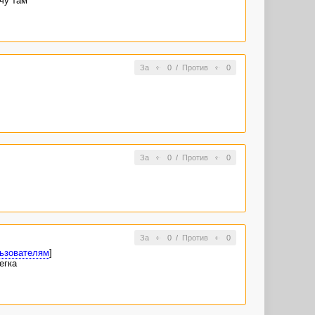
очу там
За
0
/
Против
0
За
0
/
Против
0
За
0
/
Против
0
льзователям
]
егка