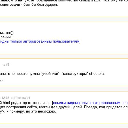
 знаю, что на "укозе" обалденное количество спама и г...а. Поэтому не х
советовали - был бы благодарен.
ьтатов))
мпании.
видны только авторизованным пользователям
]
т на #3
ны, мне просто нужны "учебники", "конструкторы" et cetera.
ку
в 12:15
в ответ на #4
html-редактор от огнелиса - [
ссылки видны только авторизованным по
ля построения сайта, нужен для другий целей. Правда, код придется сл
>, к примеру, но это несложно.