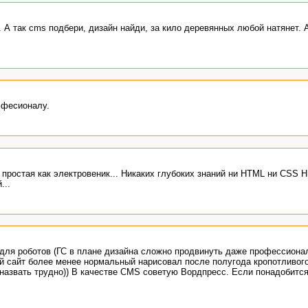
. А так cms подбери, дизайн найди, за кило деревянных любой натянет. 
ффесионалу.
 простая как электровеник... Никаких глубоких знаний ни HTML ни CSS 
...
 для роботов (ГС в плане дизайна сложно продвинуть даже профессиона
й сайт более менее нормальный нарисовал после полугода кропотливог
 назвать трудно)) В качестве CMS советую Вордпресс. Если понадобитс