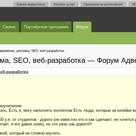
Биржа маркетинга
Каталог услуг
Проверка на антиплагиат
SE
Сервис
Партнёрская программа
Форум
одвижение, реклама, SEO, веб-разработка
ама, SEO, веб-разработка — Форум Адв
веб-разработка
амоучителем.
ать, Есть я, могу наполнять контентом Есть люди, которые за копейки в
у.е. от студентов - дорого (не известно что и как сделают, не хочется р
ает, я его давно знаю), но это ужас как дорого!!!
кой, который не сложно изучить.