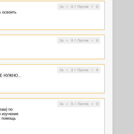
За
0
/
Против
0
А освоить
За
0
/
Против
0
За
2
/
Против
0
НЕ НУЖНО...
За
0
/
Против
0
лам) по
о изучения
я помощь