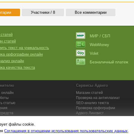
нтарии
Участники / 8
Все комментарии
 статей
МИР / СБП
н статей
WebMoney
ить текст на уникальность
Volet
рка орфографии онлайн
нализ онлайн
Безналичный платеж
ка качества текста
нителю
Сервисы Адвего
 онлайн
Магазин статей
аботы
Проверка на антиплагиат
ь статью
SEO-анализ текста
ения
Проверка орфографии
средств
Адвего
Лингвист
кции для исполнителей
Заказ контента и услуг
зует файлы cookie.
вия
Соглашения в отношении использования пользовательских данных
.