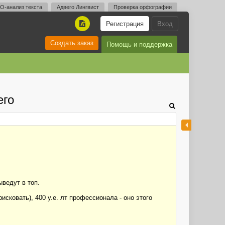
O-анализ текста
Адвего Лингвист
Проверка орфографии
Регистрация
Вход
A
Создать заказ
Помощь и поддержка
его
ыведут в топ.
исковать), 400 у.е. лт профессионала - оно этого