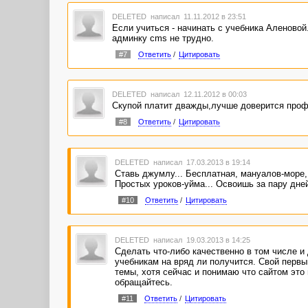
DELETED
написал 11.11.2012 в 23:51
Если учиться - начинать с учебника Аленовой
админку cms не трудно.
#7
Ответить
/
Цитировать
DELETED
написал 12.11.2012 в 00:03
Скупой платит дважды,лучше доверится про
#8
Ответить
/
Цитировать
DELETED
написал 17.03.2013 в 19:14
Ставь джумлу... Бесплатная, мануалов-море,
Простых уроков-уйма... Освоишь за пару дней
#10
Ответить
/
Цитировать
DELETED
написал 19.03.2013 в 14:25
Сделать что-либо качественно в том числе и
учебникам на вряд ли получится. Свой первы
темы, хотя сейчас и понимаю что сайтом это
обращайтесь.
#11
Ответить
/
Цитировать