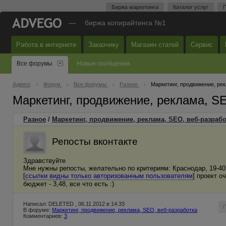
Биржа маркетинга
Каталог услуг
П
—
биржа копирайтинга №1
Работа в интернете
Заказчику
Магазин статей
Сервис
Все форумы
Новые сообщения
Адвего
Форум
Все форумы
Разное
Маркетинг, продвижение, ре
Маркетинг, продвижение, реклама, S
Разное
/
Маркетинг, продвижение, реклама, SEO, веб-разрабо
Репосты вконтакте
Здравствуйте
Мне нужны репосты, желательно по критериям: Краснодар, 19-40
[
ссылки видны только авторизованным пользователям
] проект о
бюджет - 3,48, все что есть :)
Написал: DELETED , 06.11.2012 в 14:33
В форуме:
Маркетинг, продвижение, реклама, SEO, веб-разработка
Комментариев:
3