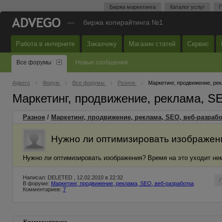
Биржа маркетинга
Каталог услуг
П
—
биржа копирайтинга №1
Работа в интернете
Заказчику
Магазин статей
Сервис
Все форумы
Новые сообщения
Адвего
Форум
Все форумы
Разное
Маркетинг, продвижение, ре
Маркетинг, продвижение, реклама, S
Разное
/
Маркетинг, продвижение, реклама, SEO, веб-разрабо
Нужно ли оптимизировать изображен
Нужно ли оптимизировать изображения? Время на это уходит нема
Написал: DELETED , 12.02.2010 в 22:32
В форуме:
Маркетинг, продвижение, реклама, SEO, веб-разработка
Комментариев:
7