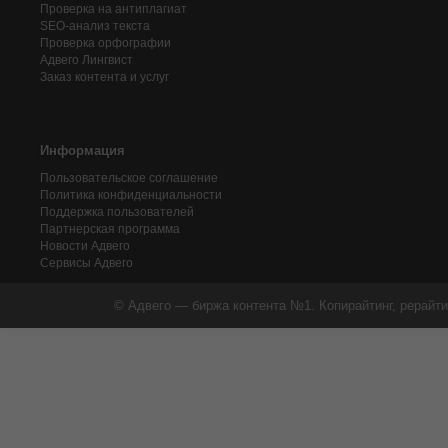
Проверка на антиплагиат
SEO-анализ текста
Проверка орфографии
Адвего
Лингвист
Заказ контента и услуг
Информация
Пользовательское соглашение
Политика конфиденциальности
Поддержка пользователей
Партнерская программа
Новости Адвего
Сервисы Адвего
© Адвего — биржа контента №1. Копирайтинг, рерайти