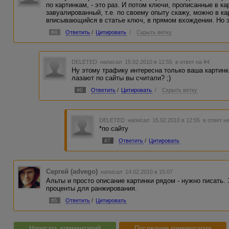
по картинкам, - это раз. И потом ключи, прописанные в ка
завуалированный, т.е. по своему опыту скажу, можно в ка
вписывающийся в статье ключ, в прямом вхождении. Но
#4
Ответить
/
Цитировать
/
Скрыть ветку
DELETED
написал 15.02.2010 в 12:55
в ответ на #4
Ну этому трафику интересна только ваша картин
лазают по сайты вы считали? ;)
#6
Ответить
/
Цитировать
/
Скрыть ветку
DELETED
написал 15.02.2010 в 12:55
в ответ н
*по сайту
#7
Ответить
/
Цитировать
Сергей (advego)
написал 14.02.2010 в 15:07
Альты и просто описание картинки рядом - нужно писать. 
проценты для ранжирования.
#5
Ответить
/
Цитировать
Написать комментарий
Последние комментарии