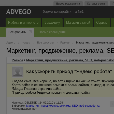
Биржа маркетинга
Каталог услуг
П
—
биржа копирайтинга №1
Работа в интернете
Заказчику
Магазин статей
Сервис
Все форумы
Новые сообщения
Адвего
Форум
Все форумы
Разное
Маркетинг, продвижение, ре
Маркетинг, продвижение, реклама, S
Разное
/
Маркетинг, продвижение, реклама, SEO, веб-разрабо
Как ускорить приход "Яндекс робота"
Создал сайт. Все хорошо, но вот Яндекс ни как не хочет "приход
Карта сайта и ссылки(все ссылки с белых сайтов, с морды) на с
*Морда-Главная страница сайта
*Приход робота Яндекса-первая индексация сайта
Написал: DELETED , 24.02.2010 в 11:28
В форуме:
Маркетинг, продвижение, реклама, SEO, веб-разработка
Комментариев: нет