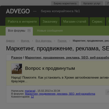
Биржа маркетинга
Каталог услуг
П
—
биржа копирайтинга №1
Работа в интернете
Заказчику
Магазин статей
Сервис
Все форумы
Новые сообщения
Адвего
Форум
Все форумы
Разное
Маркетинг, продвижение, ре
Маркетинг, продвижение, реклама, S
Разное
/
Маркетинг, продвижение, реклама, SEO, веб-разрабо
Вопрос к продвинутым
Народ! Помогите. Как установить в Хроме автообновление актив
браузере...
Написала:
mariarad
, 15.02.2013 в 20:34
В форуме:
Маркетинг, продвижение, реклама, SEO, веб-разработка
Комментариев:
12