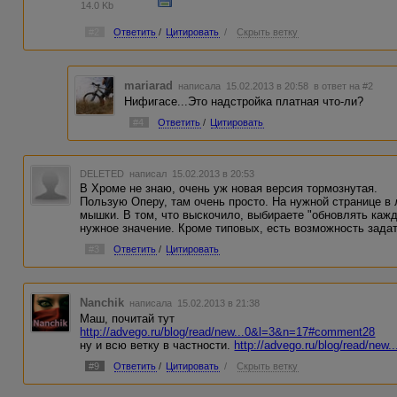
останавливать обновления.Расширение Auto Refresh Plus
14.0 Kb
расширением для пользователей, которые используют кл
веб-страниц.Загрузить и установить расширение Auto Ref
#2
Ответить
/
Цитировать
/
Скрыть ветку
следубщей ссылке Auto Refresh Plus .
mariarad
написала 15.02.2013 в 20:58
в ответ на #2
Нифигасе...Это надстройка платная что-ли?
#4
Ответить
/
Цитировать
DELETED
написал 15.02.2013 в 20:53
В Хроме не знаю, очень уж новая версия тормознутая.
Пользую Оперу, там очень просто. На нужной странице в
мышки. В том, что выскочило, выбираете "обновлять каж
нужное значение. Кроме типовых, есть возможность зада
#3
Ответить
/
Цитировать
Nanchik
написала 15.02.2013 в 21:38
Маш, почитай тут
http://advego.ru/blog/read/new...0&l=3&n=17#comment28
ну и всю ветку в частности.
http://advego.ru/blog/read/ne
#9
Ответить
/
Цитировать
/
Скрыть ветку