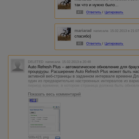
так что и нужно было...
#7
Ответить
/
Цитировать
mariarad
написала 15.02.2013 в 21:
спасибо)
#8
Ответить
/
Цитировать
DELETED
написала 15.02.2013 в 20:48
Auto Refresh Plus – автоматическое обновление для брау
процедуры. Расширение Auto Refresh Plus может быть на
активной веб-страницы в заданном интервале времени.Дл
один из предварительно настроенных интервалов из вари
период времени, в котором страница должна быть обновл
Нажмите на кнопку “Пуск” инициируется процесс,с этого 
Показать весь комментарий
заданном интервале. Auto Refresh Plus будет продолжат
страница на вкладке становится неактивной. Пользовател
#2.1
вкладки, чтобы продолжить просмотр сессии веб-страниц
обновлении выбранной вкладки вручную.
Это будет продолжаться до тех пор,пока браузер не закры
автоматическим определением остановки.Пользователи м
конфигурацию автоматического обновления. Если расшир
странице оно остановится и автоматически обновит. Это 
содержание, которое появляется на сайте, которое не от
неплохо, если бы расширение Auto Refresh Plus могло о
508x423, png