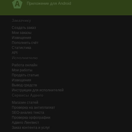
Приложение для Android
Заказчику
Создать заказ
Мои заказы
Извещения
Пополнить счёт
Статистика
API
Исполнителю
Работа онлайн
Мои работы
Продать статью
Извещения
Вывод средств
Инструкции для исполнителей
Сервисы Адвего
Магазин статей
Проверка на антиплагиат
SEO-анализ текста
Проверка орфографии
Адвего
Лингвист
Заказ контента и услуг