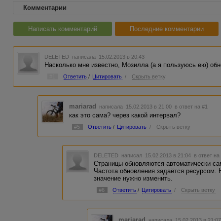
Комментарии
Написать комментарий
Последние комментарии
DELETED
написала 15.02.2013 в 20:43
Насколько мне известно, Мозилла (а я пользуюсь ею) об
#1
Ответить
/
Цитировать
/
Скрыть ветку
mariarad
написала 15.02.2013 в 21:00
в ответ на #1
как это сама? через какой интервал?
#5
Ответить
/
Цитировать
/
Скрыть ветку
DELETED
написал 15.02.2013 в 21:04
в ответ на
Страницы обновляются автоматически сами
Частота обновления задаётся ресурсом. 
значение нужно изменить.
#6
Ответить
/
Цитировать
/
Скрыть ветку
mariarad
написала 15.02.2013 в 21: