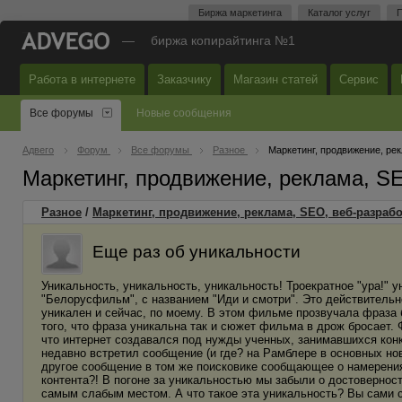
Биржа маркетинга
Каталог услуг
П
—
биржа копирайтинга №1
Работа в интернете
Заказчику
Магазин статей
Сервис
Все форумы
Новые сообщения
Адвего
Форум
Все форумы
Разное
Маркетинг, продвижение, ре
Маркетинг, продвижение, реклама, S
Разное
/
Маркетинг, продвижение, реклама, SEO, веб-разрабо
Еще раз об уникальности
Уникальность, уникальность, уникальность! Троекратное "ура!" 
"Белорусфильм", с названием "Иди и смотри". Это действитель
уникален и сейчас, по моему. В этом фильме прозвучала фраза б
того, что фраза уникальна так и сюжет фильма в дрож бросает. 
что интернет создавался под нужды ученных, занимавшихся кон
недавно встретил сообщение (и где? на Рамблере в основных но
другое сообщение в том же поисковике сообщающее о намерениях
контента?! В погоне за уникальностью мы забыли о достоверност
самым слабым местом. А что такое эта уникальность? Вы сами с