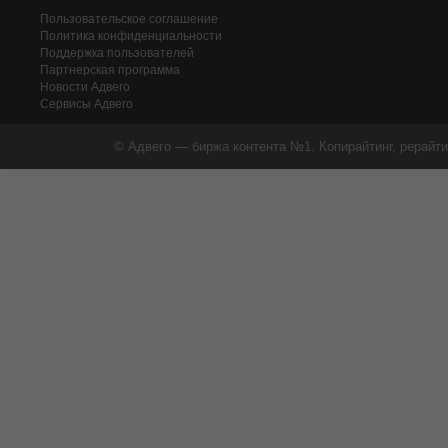
Пользовательское соглашение
Политика конфиденциальности
Поддержка пользователей
Партнерская программа
Новости Адвего
Сервисы Адвего
© Адвего — биржа контента №1. Копирайтинг, рерайти