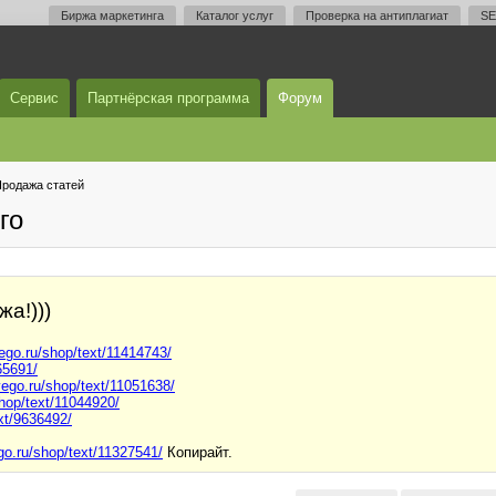
Биржа маркетинга
Каталог услуг
Проверка на антиплагиат
SE
Сервис
Партнёрская программа
Форум
родажа статей
го
жа!)))
vego.ru/shop/text/11414743/
65691/
vego.ru/shop/text/11051638/
shop/text/11044920/
ext/9636492/
go.ru/shop/text/11327541/
Копирайт.