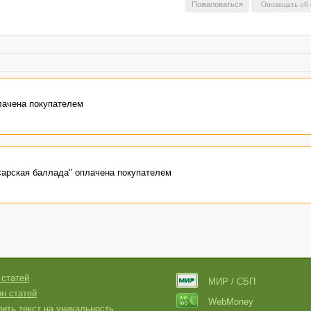
Пожаловаться
плачена покупателем
усарская баллада" оплачена покупателем
 статей
МИР / СБП
н статей
WebMoney
ить текст на уникальность