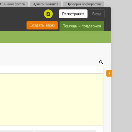
O-анализ текста
Адвего Лингвист
Проверка орфографии
Регистрация
Вход
A
Создать заказ
Помощь и поддержка