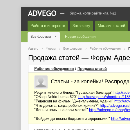
—
биржа копирайтинга №1
Работа в интернете
Заказчику
Магазин статей
Все форумы
Новые сообщения
Адвего
Форум
Все форумы
Рабочие обсуждения
П
Продажа статей — Форум Адве
Рабочие обсуждения
/
Продажа статей
Статьи - за копейки! Распрода
Рецепт мясного блюда "Гусарская баллада"
http://ad
"Обзор Nokia Lumia 620"
http://advego.ru/shop/text/113
"Рецензия на фильм "Джентльмены, удачи!"
http://ad
"Что делать, когда ребенок кричит?"
http://advego.ru/
"День и ночь - на свои места!"
http://advego.ru/shop/t
"Дойдем до весны бодрыми и здоровыми!"
http://adve