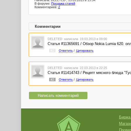
Написала: DELETED , 15.03.2013 в 15:34
В форуме:
Продажа статей
Комментариев:
2
Комментарии
DELETED
написала 19.03.2013 в 09:00
Статья #11365691 / Обзор Nokia Lumia 620. о
#1
Ответить
/
Цитировать
DELETED
написала 22.03.2013 в 22:25
Статья #11414743 / Рецепт мясного блюда "Г
#2
Ответить
/
Цитировать
Написать комментарий
Биржа
Магази
Провер