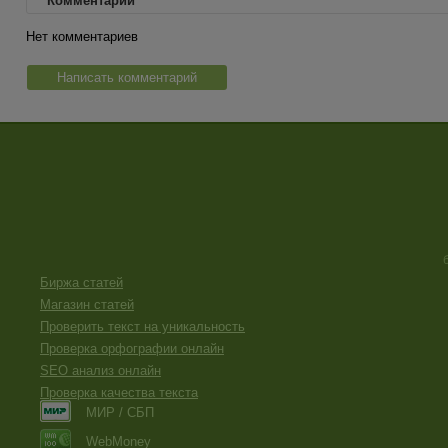
Комментарии
Нет комментариев
Написать комментарий
Биржа статей
Магазин статей
Проверить текст на уникальность
Проверка орфографии онлайн
SEO анализ онлайн
Проверка качества текста
МИР / СБП
WebMoney