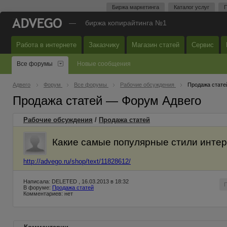
Биржа маркетинга
Каталог услуг
П
—
биржа копирайтинга №1
Работа в интернете
Заказчику
Магазин статей
Сервис
Все форумы
Новые сообщения
Адвего
Форум
Все форумы
Рабочие обсуждения
Продажа стате
Продажа статей — Форум Адвего
Рабочие обсуждения
/
Продажа статей
Какие самые популярные стили инте
http://advego.ru/shop/text/11828612/
Написала: DELETED , 16.03.2013 в 18:32
В форуме:
Продажа статей
Комментариев: нет