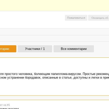
Пожаловаться
нтарии
Участники / 1
Все комментарии
для простого человека, болеющим папиллома-вирусом. Простые рекомен
ном устранении бородавок, описанные в статье, доступны и легки в при
ет на #1
воими руками