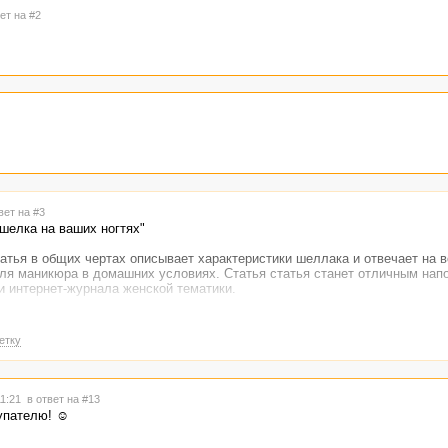
ет на #2
вет на #3
шелка на ваших ногтях"
татья в общих чертах описывает характеристики шеллака и отвечает на 
для маникюра в домашних условиях. Статья статья станет отличным нап
и интернет-журнала женской тематики.
етку
11:21
в ответ на #13
купателю! ☺