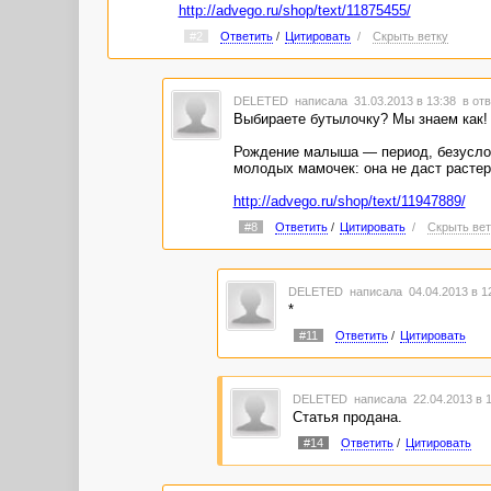
http://advego.ru/shop/text/11875455/
#2
Ответить
/
Цитировать
/
Скрыть ветку
DELETED
написала 31.03.2013 в 13:38
в отв
Выбираете бутылочку? Мы знаем как!
Рождение малыша — период, безуслов
молодых мамочек: она не даст растер
http://advego.ru/shop/text/11947889/
#8
Ответить
/
Цитировать
/
Скрыть вет
DELETED
написала 04.04.2013 в 
*
#11
Ответить
/
Цитировать
DELETED
написала 22.04.2013 в 
Статья продана.
#14
Ответить
/
Цитировать