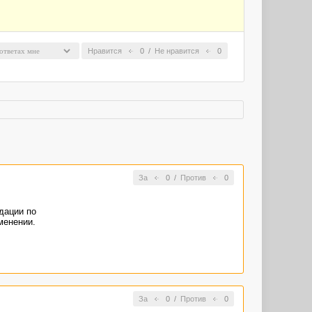
Нравится
0
/
Не нравится
0
За
0
/
Против
0
дации по
менении.
За
0
/
Против
0