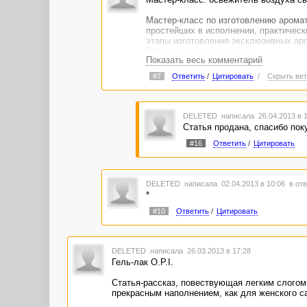
Мастер-класс по изготовлению арома
простейших в исполнении, практическ
этапы изготовления эксклюзивных ар
Стоимость указанна в у.е.
Показать весь комментарий
http://advego.ru/shop/text/11947413/
#7
Ответить
/
Цитировать
/
Скрыть вет
DELETED
написала 26.04.2013 в 
Статья продана, спасибо по
#16
Ответить
/
Цитировать
DELETED
написала 02.04.2013 в 10:06
в отв
*
#10
Ответить
/
Цитировать
DELETED
написала 26.03.2013 в 17:28
Гель-лак O.P.I.
Статья-рассказ, повествующая легким слогом 
прекрасным наполнением, как для женского са