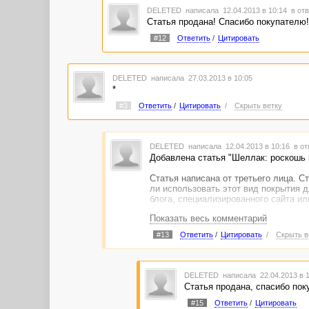
DELETED
написала 12.04.2013 в 10:14
в отв
Статья продана! Спасибо покупателю!
#12
Ответить
/
Цитировать
DELETED
написала 27.03.2013 в 10:05
*
#3
Ответить
/
Цитировать
/
Скрыть ветку
DELETED
написала 12.04.2013 в 10:16
в от
Добавлена статья "Шеллак: роскошь 
Статья написана от третьего лица. С
ли использовать этот вид покрытия 
блога, специализированного сайта ил
Показать весь комментарий
http://advego.ru/shop/my/showcase/
#13
Ответить
/
Цитировать
/
Скрыть в
DELETED
написала 22.04.2013 в 
Статья продана, спасибо по
#15
Ответить
/
Цитировать