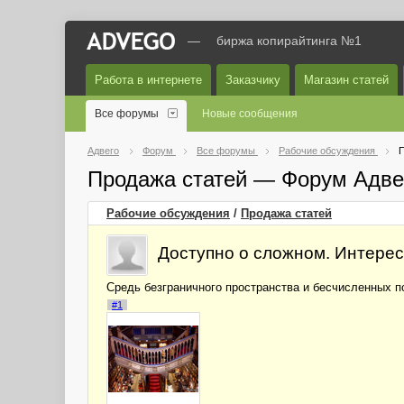
—
биржа копирайтинга №1
Работа в интернете
Заказчику
Магазин статей
Все форумы
Новые сообщения
Адвего
Форум
Все форумы
Рабочие обсуждения
П
Продажа статей — Форум Адве
Рабочие обсуждения
/
Продажа статей
Доступно о сложном. Интерес
Средь безграничного пространства и бесчисленных по
#1