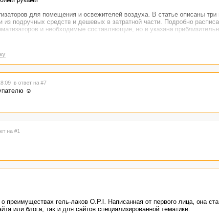
тизаторов для помещения и освежителей воздуха. В статье описаны три
и из подручных средств и дешевых в затратной части. Подробно расписа
оматизаторов и необходимые составляющие, но и указана приблизительн
ку
18:09
в ответ на #7
купателю ☺
ет на #1
о преимуществах гель-лаков O.P.I. Написанная от первого лица, она ста
йта или блога, так и для сайтов специализированной тематики.