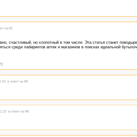
ет на #2
но, счастливый, но хлопотный в том числе. Эта статья станет поводыр
яться среди лабиринтов аптек и магазинов в поисках идеальной бутылоч
ку
12:33
в ответ на #8
11:20
в ответ на #8