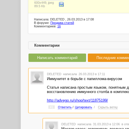
600x449, jpeg
89.5 Kb
Написала: DELETED , 26.03.2013 в 17:08
В форуме:
Продажа статей
Комментариев:
16
Комментарии
Написать комментарий
Последние комме
DELETED
написала 26.03.2013 в 17:11
Иммунитет в борьбе с папиллома-вирусом
Статья написана простым языком, понятным 
восстановлению иммунного столба в комплекс
http://advego.ru/shop/text/11875199/
#1
Ответить
/
Цитировать
/
Скрыть ветку
DELETED
написала 31.03.2013 в 12:06
в отв
Мастер-класс: освежитель воздуха с