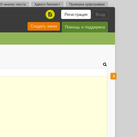
O-анализ текста
Адвего Лингвист
Проверка орфографии
Регистрация
Вход
A
Создать заказ
Помощь и поддержка