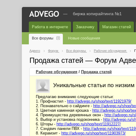
—
биржа копирайтинга №1
Работа в интернете
Заказчику
Магазин статей
Все форумы
Новые сообщения
Адвего
Форум
Все форумы
Рабочие обсуждения
П
Продажа статей — Форум Адве
Рабочие обсуждения
/
Продажа статей
Уникальные статьи по низким
Предлагаю вниманию следующие статьи:
1. Профнастил -
http://advego.ru/shop/text/11921979/
2. Познавательно о сайдинге -
http://advego.ru/shop/t
3. Цветная каменная крошка -
http://advego.ru/shop/te
4. Преимущества деревянных окон -
http://advego.ru/
5. Выбор и установка подоконника -
http://advego.ru/s
6. Шторы -
http://advego.ru/shop/text/11912227/
7. Сэндвич панели ПВХ -
http://advego.ru/shop/text/11
8. Керамзит -
http://advego.ru/shop/text/11903973/