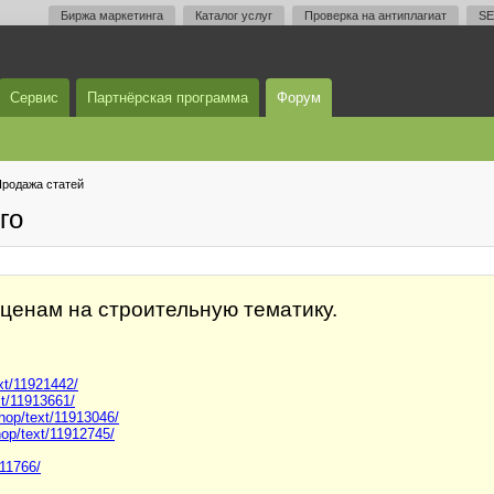
Биржа маркетинга
Каталог услуг
Проверка на антиплагиат
SE
Сервис
Партнёрская программа
Форум
родажа статей
го
 ценам на строительную тематику.
ext/11921442/
xt/11913661/
shop/text/11913046/
hop/text/11912745/
911766/