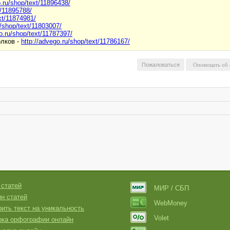
o.ru/shop/text/11896438/
t/11895788/
xt/11874981/
u/shop/text/11803007/
o.ru/shop/text/11787397/
олков -
http://advego.ru/shop/text/11786167/
Пожаловаться
 статей
МИР / СБП
н статей
WebMoney
ить текст на уникальность
Volet
рка орфографии онлайн