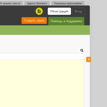
O-анализ текста
Адвего Лингвист
Проверка орфографии
Регистрация
Вход
A
Создать заказ
Помощь и поддержка