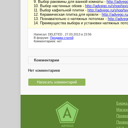
9. Выбор раковины для ванной комнаты -
http://adveg
10. Выбор настенных обоев -
http://advego.ru/shop/tex
11. Выбор кафельной плитки -
http://advego.ru/shop/te
12. Керамическая плитка для кровли -
http://advego.r
13. Познавательно о натяжных потолках -
http://adveg
14. Преимущества выбора и установки натяжных пот
Написал: DELETED , 27.03.2013 в 23:56
В форуме:
Продажа статей
Комментариев: нет
Комментарии
Нет комментариев
Написать комментарий
Биржа
Магази
Провер
Прове