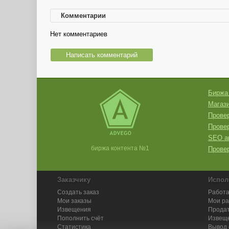
Комментарии
Нет комментариев
Написать комментарий
Биржа
Магази
Провер
Прове
SEO а
биржа контента №1
Провер
Заказчику
Испол
Создать заказ
Работа
Мои заказы
Мои р
Извещения
Продат
Пополнить счёт
Извещ
Статистика
Вывод 