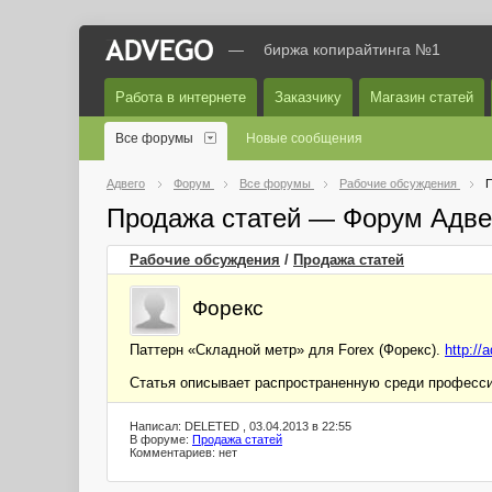
—
биржа копирайтинга №1
Работа в интернете
Заказчику
Магазин статей
Все форумы
Новые сообщения
Адвего
Форум
Все форумы
Рабочие обсуждения
П
Продажа статей — Форум Адве
Рабочие обсуждения
/
Продажа статей
Форекс
Паттерн «Складной метр» для Forex (Форекс).
http://
Статья описывает распространенную среди профессио
Написал: DELETED , 03.04.2013 в 22:55
В форуме:
Продажа статей
Комментариев: нет