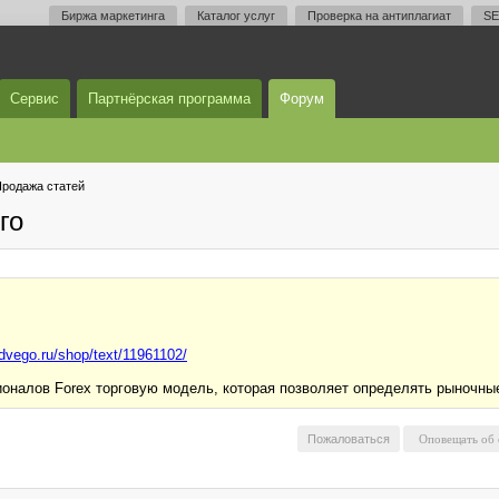
Биржа маркетинга
Каталог услуг
Проверка на антиплагиат
SE
Сервис
Партнёрская программа
Форум
родажа статей
го
advego.ru/shop/text/11961102/
налов Forex торговую модель, которая позволяет определять рыночные 
Пожаловаться