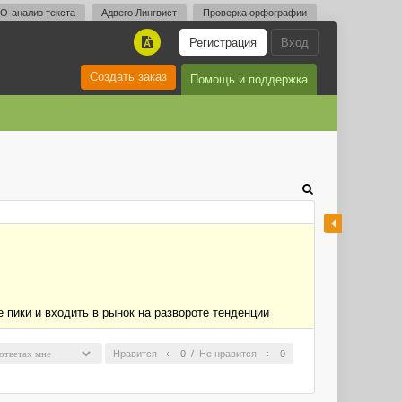
O-анализ текста
Адвего Лингвист
Проверка орфографии
Регистрация
Вход
A
Создать заказ
Помощь и поддержка
пики и входить в рынок на развороте тенденции
Нравится
0
/
Не нравится
0