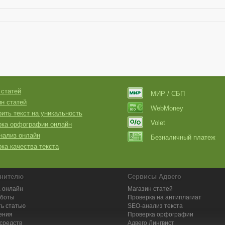
 статей
МИР / СБП
н статей
WebMoney
ить текст на уникальность
Volet
рка орфографии онлайн
нализ онлайн
Безналичный платеж
ка качества текста
нителю
Сервисы Адвего
 онлайн
Магазин статей
аботы
Проверка на антиплагиат
ь статью
SEO-анализ текста
ения
Проверка орфографии
средств
Адвего
Лингвист