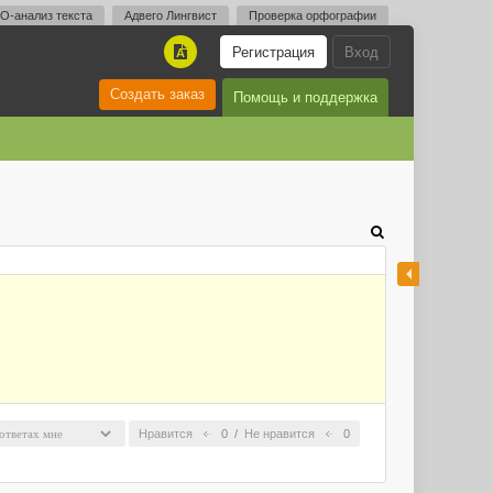
O-анализ текста
Адвего Лингвист
Проверка орфографии
Регистрация
Вход
A
Создать заказ
Помощь и поддержка
Нравится
0
/
Не нравится
0