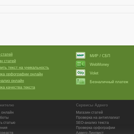
 статей
МИР / СБП
н статей
WebMoney
ить текст на уникальность
Volet
рка орфографии онлайн
нализ онлайн
Безналичный платеж
ка качества текста
нителю
Сервисы Адвего
 онлайн
Магазин статей
аботы
Проверка на антиплагиат
ь статью
SEO-анализ текста
ения
Проверка орфографии
средств
Адвего
Лингвист