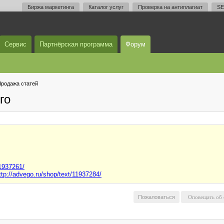
Биржа маркетинга
Каталог услуг
Проверка на антиплагиат
SE
Сервис
Партнёрская программа
Форум
родажа статей
го
11937261/
ttp://advego.ru/shop/text/11937284/
Пожаловаться