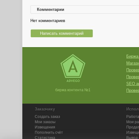
Комментарии
Нет комментариев
Написать комментарий
Биржа
Магази
Провер
Прове
SEO а
биржа контента №1
Провер
Заказчику
Испол
Создать заказ
Работа
Мои заказы
Мои р
Извещения
Продат
Пополнить счёт
Извещ
Статистика
Вывод 