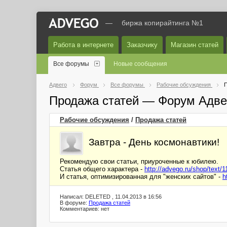
—
биржа копирайтинга №1
Работа в интернете
Заказчику
Магазин статей
Все форумы
Новые сообщения
Адвего
Форум
Все форумы
Рабочие обсуждения
П
Продажа статей — Форум Адве
Рабочие обсуждения
/
Продажа статей
Завтра - День космонавтики!
Рекомендую свои статьи, приуроченные к юбилею.
Статья общего характера -
http://advego.ru/shop/text/
И статья, оптимизированная для "женских сайтов" -
h
Написал: DELETED , 11.04.2013 в 16:56
В форуме:
Продажа статей
Комментариев: нет