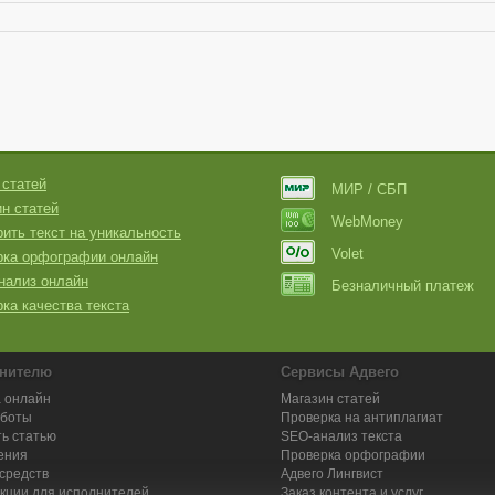
 статей
МИР / СБП
н статей
WebMoney
ить текст на уникальность
Volet
рка орфографии онлайн
нализ онлайн
Безналичный платеж
ка качества текста
нителю
Сервисы Адвего
 онлайн
Магазин статей
аботы
Проверка на антиплагиат
ь статью
SEO-анализ текста
ения
Проверка орфографии
средств
Адвего
Лингвист
кции для исполнителей
Заказ контента и услуг