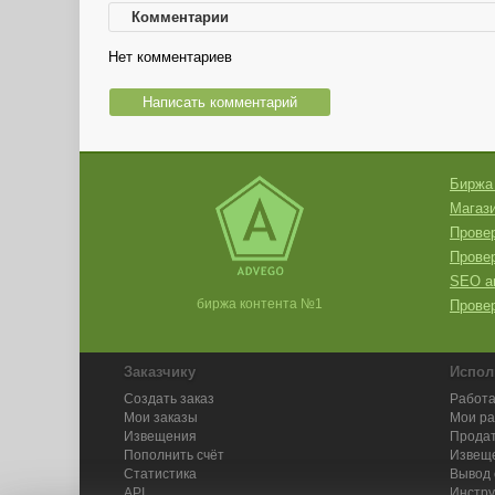
Комментарии
Нет комментариев
Написать комментарий
Биржа
Магази
Провер
Прове
SEO а
биржа контента №1
Провер
Заказчику
Испол
Создать заказ
Работа
Мои заказы
Мои р
Извещения
Продат
Пополнить счёт
Извещ
Статистика
Вывод 
API
Инстру