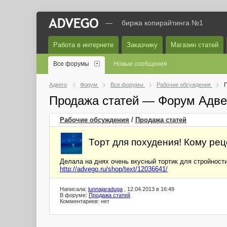
—
биржа копирайтинга №1
Работа в интернете
Заказчику
Магазин статей
Все форумы
Новые сообщения
Адвего
Форум
Все форумы
Рабочие обсуждения
П
Продажа статей — Форум Адве
Рабочие обсуждения
/
Продажа статей
Торт для похудения! Кому рец
Делала на днях очень вкусный тортик для стройности
http://advego.ru/shop/text/12036641/
Написала:
lunnajaraduga
, 12.04.2013 в 16:49
В форуме:
Продажа статей
Комментариев: нет