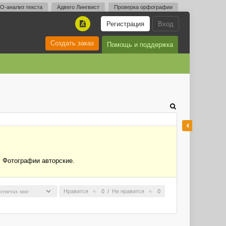
O-анализ текста
Адвего Лингвист
Проверка орфографии
Регистрация
Вход
A
Создать заказ
Помощь и поддержка
. Фотографии авторские.
Нравится
0
/
Не нравится
0