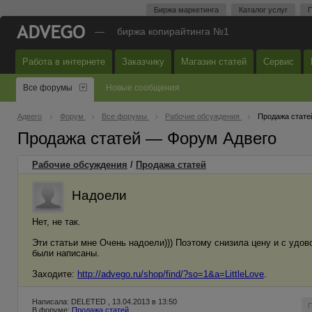
Биржа маркетинга
Каталог услуг
П
—
биржа копирайтинга №1
Работа в интернете
Заказчику
Магазин статей
Сервис
Все форумы
Новые сообщения
Адвего
Форум
Все форумы
Рабочие обсуждения
Продажа стате
Продажа статей — Форум Адвего
Рабочие обсуждения
/
Продажа статей
Надоели
Нет, не так.
Эти статьи мне Очень надоели))) Поэтому снизила цену и с удо
были написаны.
Заходите:
http://advego.ru/shop/find/?so=1&a=LittleLove
.
Написала: DELETED , 13.04.2013 в 13:50
В форуме:
Продажа статей