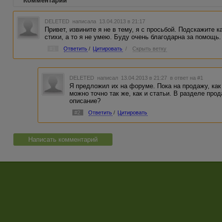
Комментарии
DELETED
написала 13.04.2013 в 21:17
Привет, извините я не в тему, я с просьбой. Подскажите 
стихи, а то я не умею. Буду очень благодарна за помощь.
#1
Ответить
/
Цитировать
/
Скрыть ветку
DELETED
написал 13.04.2013 в 21:27
в ответ на #1
Я предложил их на форуме. Пока на продажу, как
можно точно так же, как и статьи. В разделе про
описание?
#2
Ответить
/
Цитировать
Написать комментарий