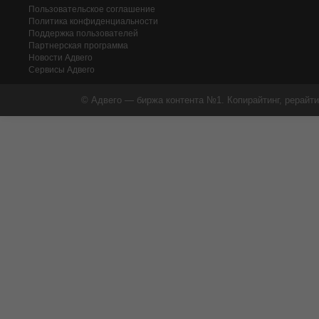
Пользовательское соглашение
Политика конфиденциальности
Поддержка пользователей
Партнерская программа
Новости Адвего
Сервисы Адвего
© Адвего — биржа контента №1. Копирайтинг, рерайти