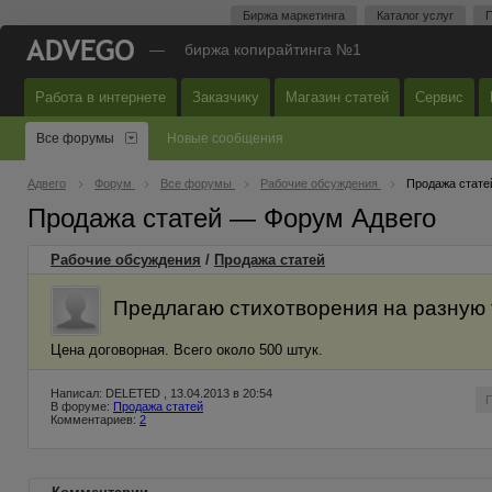
Биржа маркетинга
Каталог услуг
П
—
биржа копирайтинга №1
Работа в интернете
Заказчику
Магазин статей
Сервис
Все форумы
Новые сообщения
Адвего
Форум
Все форумы
Рабочие обсуждения
Продажа стате
Продажа статей — Форум Адвего
Рабочие обсуждения
/
Продажа статей
Предлагаю стихотворения на разную 
Цена договорная. Всего около 500 штук.
Написал: DELETED , 13.04.2013 в 20:54
В форуме:
Продажа статей
Комментариев:
2