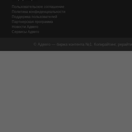
Пользовательское соглашение
Политика конфиденциальности
Поддержка пользователей
Партнерская программа
Новости Адвего
Сервисы Адвего
© Адвего — биржа контента №1. Копирайтинг, рерайти