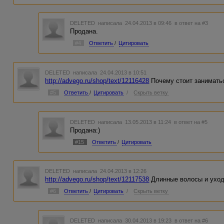
DELETED
написала 24.04.2013 в 09:46
в ответ на #3
Продана.
#4
Ответить
/
Цитировать
DELETED
написала 24.04.2013 в 10:51
http://advego.ru/shop/text/12116428
Почему стоит заниматьс
#5
Ответить
/
Цитировать
/
Скрыть ветку
DELETED
написала 13.05.2013 в 11:24
в ответ на #5
Продана:)
#15
Ответить
/
Цитировать
DELETED
написала 24.04.2013 в 12:26
http://advego.ru/shop/text/12117538
Длинные волосы и уход
#6
Ответить
/
Цитировать
/
Скрыть ветку
DELETED
написала 30.04.2013 в 19:23
в ответ на #6