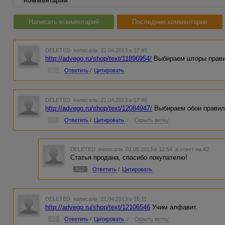
Комментарии
Написать комментарий
Последние комментарии
DELETED
написала 21.04.2013 в 17:45
http://advego.ru/shop/text/11896954/
Выбираем шторы прави
#1
Ответить
/
Цитировать
DELETED
написала 21.04.2013 в 17:46
http://advego.ru/shop/text/12084947/
Выбираем обои правил
#2
Ответить
/
Цитировать
/
Скрыть ветку
DELETED
написала 02.05.2013 в 12:54
в ответ на #2
Статья продана, спасибо покупателю!
#12
Ответить
/
Цитировать
DELETED
написала 22.04.2013 в 15:11
http://advego.ru/shop/text/12106546
Учим алфавит.
#3
Ответить
/
Цитировать
/
Скрыть ветку