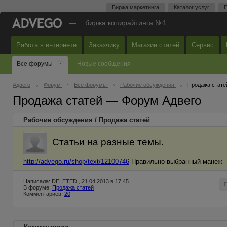
Биржа маркетинга
Каталог услуг
П
—
биржа копирайтинга №1
Работа в интернете
Заказчику
Магазин статей
Сервис
Все форумы
Новые сообщения
Адвего
Форум
Все форумы
Рабочие обсуждения
Продажа стате
Продажа статей — Форум Адвего
Рабочие обсуждения
/
Продажа статей
Статьи на разные темы.
http://advego.ru/shop/text/12100746
Правильно выбранный манеж - 
Написала: DELETED , 21.04.2013 в 17:45
В форуме:
Продажа статей
Комментариев:
20