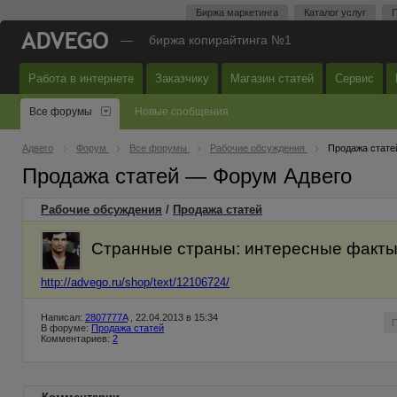
Биржа маркетинга
Каталог услуг
П
—
биржа копирайтинга №1
Работа в интернете
Заказчику
Магазин статей
Сервис
Все форумы
Новые сообщения
Адвего
Форум
Все форумы
Рабочие обсуждения
Продажа стате
Продажа статей — Форум Адвего
Рабочие обсуждения
/
Продажа статей
Странные страны: интересные факты 
http://advego.ru/shop/text/12106724/
Написал:
2807777A
, 22.04.2013 в 15:34
В форуме:
Продажа статей
Комментариев:
2