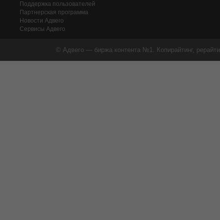
Поддержка пользователей
Партнерская программа
Новости Адвего
Сервисы Адвего
© Адвего — биржа контента №1. Копирайтинг, рерайти