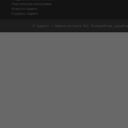
Партнерская программа
Новости Адвего
Сервисы Адвего
© Адвего — биржа контента №1. Копирайтинг, рерайти