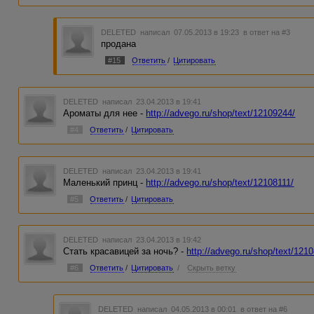
DELETED
написал 07.05.2013 в 19:23
в ответ на #3
продана
#15
Ответить
/
Цитировать
DELETED
написал 23.04.2013 в 19:41
Ароматы для нее -
http://advego.ru/shop/text/12109244/
#4
Ответить
/
Цитировать
DELETED
написал 23.04.2013 в 19:41
Маленький принц -
http://advego.ru/shop/text/12108111/
#5
Ответить
/
Цитировать
DELETED
написал 23.04.2013 в 19:42
Стать красавицей за ночь? -
http://advego.ru/shop/text/121
#6
Ответить
/
Цитировать
/
Скрыть ветку
DELETED
написал 04.05.2013 в 00:01
в ответ на #6