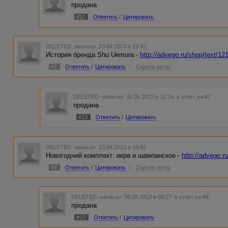
продана
#11
Ответить
/
Цитировать
DELETED
написал 23.04.2013 в 19:42
История бренда Shu Uemura -
http://advego.ru/shop/text/12
#7
Ответить
/
Цитировать
/
Скрыть ветку
DELETED
написал 06.05.2013 в 12:14
в ответ на #7
продана
#13
Ответить
/
Цитировать
DELETED
написал 23.04.2013 в 19:42
Новогодний комплект: икра и шампанское -
http://advego.r
#8
Ответить
/
Цитировать
/
Скрыть ветку
DELETED
написал 06.05.2013 в 09:27
в ответ на #8
продана
#12
Ответить
/
Цитировать