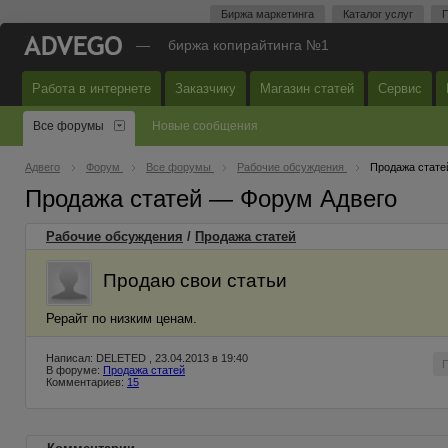
Биржа маркетинга
Каталог услуг
П
—
биржа копирайтинга №1
Работа в интернете
Заказчику
Магазин статей
Сервис
Все форумы
Новые сообщения
Адвего
Форум
Все форумы
Рабочие обсуждения
Продажа стате
Продажа статей — Форум Адвего
Рабочие обсуждения
/
Продажа статей
Продаю свои статьи
Рерайт по низким ценам.
Написал: DELETED , 23.04.2013 в 19:40
В форуме:
Продажа статей
Комментариев:
15