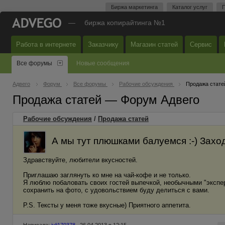
Биржа маркетинга
Каталог услуг
П
—
биржа копирайтинга №1
Работа в интернете
Заказчику
Магазин статей
Сервис
Все форумы
Новые сообщения
Адвего
Форум
Все форумы
Рабочие обсуждения
Продажа стате
Продажа статей — Форум Адвего
Рабочие обсуждения
/
Продажа статей
А мы тут плюшками балуемся :-) Захо
Здравствуйте, любители вкусностей.
Приглашаю заглянуть ко мне на чай-кофе и не только.
Я люблю побаловать своих гостей выпечкой, необычными "экспе
сохранить на фото, с удовольствием буду делиться с вами.
P.S. Тексты у меня тоже вкусные) Приятного аппетита.