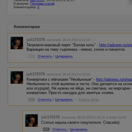
Написала:
juli170378
, 26.04.2013 в 12:15
В форуме:
Продажа статей
Комментариев:
5
Комментарии
juli170378
написала 26.04.2013 в 12:16
Творожно-маковый пирог "Белая ночь" -
http://advego.ru/s
Вариации на тему сыромака - нежно, сочно и пикантно.
#1
Ответить
/
Цитировать
juli170378
написала 26.04.2013 в 12:19
Конвертики с яблоками "Необычные" -
http://advego.ru/sho
Необычность этой выпечки в тесте. Оно делается на осн
или огурцов). Не нужны ни яйца, ни сметана, ни маргари
конвертики. Просто находка для занятых хозяек.
#2
Ответить
/
Цитировать
/
Скрыть ветку
juli170378
написала 08.05.2013 в 15:13
в ответ на #2
Статья нашла своего покупателя. Спасибо)
#4
Ответить
/
Цитировать