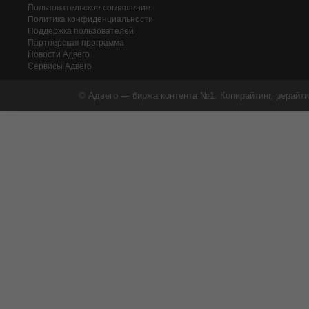
Пользовательское соглашение
Политика конфиденциальности
Поддержка пользователей
Партнерская программа
Новости Адвего
Сервисы Адвего
© Адвего — биржа контента №1. Копирайтинг, рерайти