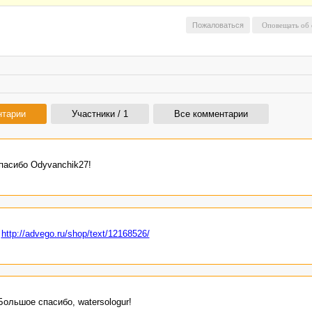
Пожаловаться
нтарии
Участники / 1
Все комментарии
пасибо Odyvanchik27!
"
http://advego.ru/shop/text/12168526/
Большое спасибо, watersologur!