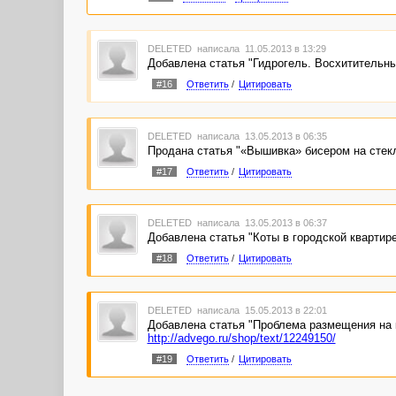
DELETED
написала 11.05.2013 в 13:29
Добавлена статья "Гидрогель. Восхититель
#16
Ответить
/
Цитировать
DELETED
написала 13.05.2013 в 06:35
Продана статья "«Вышивка» бисером на стек
#17
Ответить
/
Цитировать
DELETED
написала 13.05.2013 в 06:37
Добавлена статья "Коты в городской квартир
#18
Ответить
/
Цитировать
DELETED
написала 15.05.2013 в 22:01
Добавлена статья "Проблема размещения на к
http://advego.ru/shop/text/12249150/
#19
Ответить
/
Цитировать