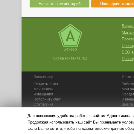
Написать комментарий
Последние комме
Биржа
Магази
Провер
Прове
SEO а
биржа контента №1
Провер
Заказчику
Испол
Создать заказ
Работа
Мои заказы
Мои р
Извещения
Продат
Пополнить счёт
Извещ
Статистика
Вывод 
API
Инстру
Для повышения удобства работы с сайтом Адвего исполь
Продолжая использовать наш сайт Вы принимаете усло
Если Вы не хотите, чтобы пользовательские данные обра
© Адвего — биржа контен