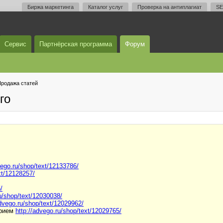
Биржа маркетинга
Каталог услуг
Проверка на антиплагиат
SE
Сервис
Партнёрская программа
Форум
родажа статей
го
vego.ru/shop/text/12133786/
xt/12128257/
/
ru/shop/text/12030038/
advego.ru/shop/text/12029962/
прием
http://advego.ru/shop/text/12029765/