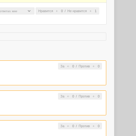
Нравится
0
/
Не нравится
1
За
0
/
Против
0
За
0
/
Против
0
За
0
/
Против
0