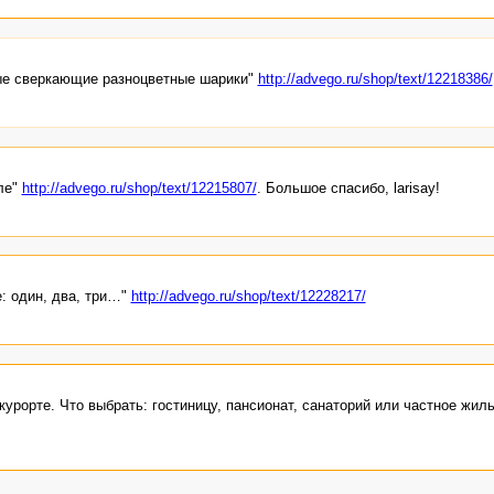
ные сверкающие разноцветные шарики"
http://advego.ru/shop/text/12218386/
ле"
http://advego.ru/shop/text/12215807/
. Большое спасибо, larisay!
е: один, два, три…"
http://advego.ru/shop/text/12228217/
урорте. Что выбрать: гостиницу, пансионат, санаторий или частное жиль