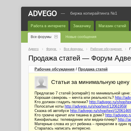
—
биржа копирайтинга №1
Работа в интернете
Заказчику
Магазин статей
Все форумы
Новые сообщения
Адвего
Форум
Все форумы
Рабочие обсуждения
П
Продажа статей — Форум Адве
Рабочие обсуждения
/
Продажа статей
Статьи за минимальную цену
Предлагаю 7 статей (копирайт) по минимальной цене:
Хорошая свекровь – мечта или реальность?
http://ad
Кто должен гладить пеленки?
http://advego.ru/shop/te
Полосатые коты
http://advego.ru/shop/text/12061959/
Сказка об автобусе
http://advego.ru/shop/text/12061465
Кто громче кричит или тишина в доме?
http://advego.
Кинофильмы: телевидение или медиа-плеер?
http://
Матерные слова из уст ребенка – прекратим в один 
Старалась написать интересно.