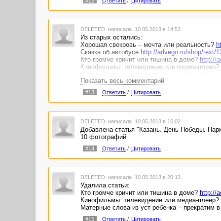
#12
Ответить
/
Цитировать
DELETED
написала 10.05.2013 в 14:53
Из старых остались:
Хорошая свекровь – мечта или реальность?
h
Сказка об автобусе
http://advego.ru/shop/text/
Кто громче кричит или тишина в доме?
http://
Кинофильмы: телевидение или медиа-плеер?
Матерные слова из уст ребенка – прекратим 
Показать весь комментарий
#13
Ответить
/
Цитировать
DELETED
написала 10.05.2013 в 16:02
Добавлена статья "Казань. День Победы. Па
10 фотографий
#14
Ответить
/
Цитировать
DELETED
написала 10.05.2013 в 20:13
Удалила статьи:
Кто громче кричит или тишина в доме?
http://
Кинофильмы: телевидение или медиа-плеер?
Матерные слова из уст ребенка – прекратим 
#15
Ответить
/
Цитировать