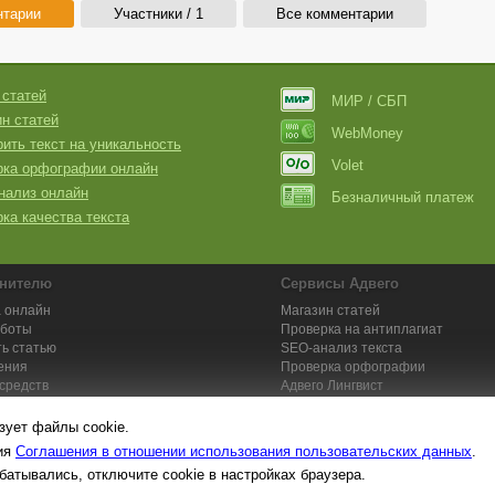
нтарии
Участники / 1
Все комментарии
 статей
МИР / СБП
н статей
WebMoney
ить текст на уникальность
Volet
рка орфографии онлайн
нализ онлайн
Безналичный платеж
ка качества текста
нителю
Сервисы Адвего
 онлайн
Магазин статей
аботы
Проверка на антиплагиат
ь статью
SEO-анализ текста
ения
Проверка орфографии
средств
Адвего
Лингвист
кции для исполнителей
Заказ контента и услуг
зует файлы cookie.
вия
Соглашения в отношении использования пользовательских данных
.
батывались, отключите cookie в настройках браузера.
та №1. Копирайтинг, рерайтинг, переводы,
работа на дому
: поставщик ун