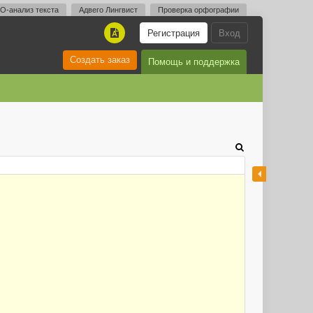
O-анализ текста
Адвего Лингвист
Проверка орфографии
Регистрация
Вход
A
Создать заказ
Помощь и поддержка