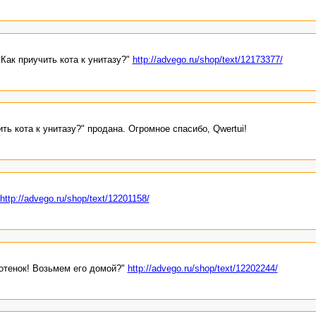
Как приучить кота к унитазу?"
http://advego.ru/shop/text/12173377/
ть кота к унитазу?" продана. Огромное спасибо, Qwertui!
http://advego.ru/shop/text/12201158/
отенок! Возьмем его домой?"
http://advego.ru/shop/text/12202244/