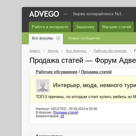
—
биржа копирайтинга №1
Работа в интернете
Заказчику
Магазин статей
Все форумы
Новые сообщения
Адвего
Форум
Все форумы
Рабочие обсуждения
П
Продажа статей — Форум Адве
Рабочие обсуждения
/
Продажа статей
Интерьер, мода, немного тури
ТОП-3 причины, по которым стоит купить мебель из 
Написал: DELETED , 30.04.2013 в 00:48
В форуме:
Продажа статей
Комментариев:
18