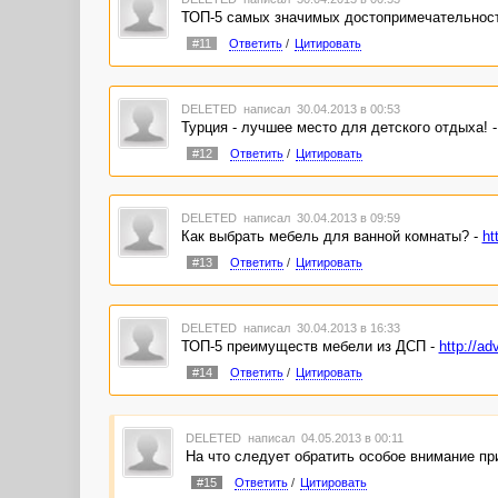
ТОП-5 самых значимых достопримечательност
#11
Ответить
/
Цитировать
DELETED
написал 30.04.2013 в 00:53
Турция - лучшее место для детского отдыха! 
#12
Ответить
/
Цитировать
DELETED
написал 30.04.2013 в 09:59
Как выбрать мебель для ванной комнаты? -
ht
#13
Ответить
/
Цитировать
DELETED
написал 30.04.2013 в 16:33
ТОП-5 преимуществ мебели из ДСП -
http://ad
#14
Ответить
/
Цитировать
DELETED
написал 04.05.2013 в 00:11
На что следует обратить особое внимание п
#15
Ответить
/
Цитировать