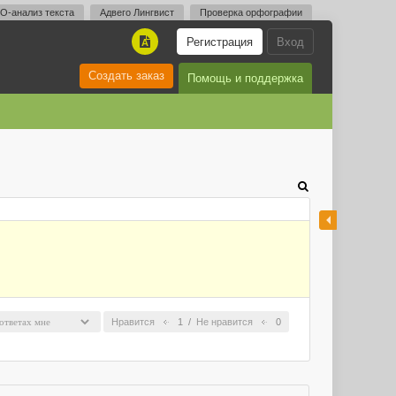
O-анализ текста
Адвего Лингвист
Проверка орфографии
Регистрация
Вход
A
Создать заказ
Помощь и поддержка
Нравится
1
/
Не нравится
0