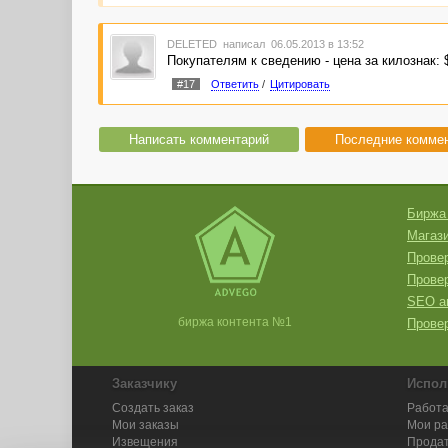
DELETED
написал 06.05.2013 в 13:52
Покупателям к сведению - цена за килознак: $
#17
Ответить
/
Цитировать
Написать комментарий
Последние комме
Биржа
Магази
Провер
Прове
SEO а
биржа контента №1
Провер
Заказчику
Испол
Создать заказ
Работа
Мои заказы
Мои р
Извещения
Продат