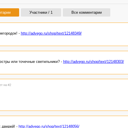
нтарии
Участники / 1
Все комментарии
егородок! -
http://advego.ru/shop/text/12148349/
юстры или точечные светильники? -
http://advego.ru/shop/text/12148303/
ет на #2
 дверей! -
http://advego.ru/shop/text/12148056/