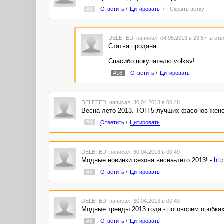
#3
Ответить
/
Цитировать
/
Скрыть ветку
DELETED
написал 04.05.2013 в 23:57
в отв
Статья продана.
Спасибо покупателю volksv!
#16
Ответить
/
Цитировать
DELETED
написал 30.04.2013 в 00:48
Весна-лето 2013. ТОП-5 лучших фасонов женс
#4
Ответить
/
Цитировать
DELETED
написал 30.04.2013 в 00:49
Модные новинки сезона весна-лето 2013! -
htt
#5
Ответить
/
Цитировать
DELETED
написал 30.04.2013 в 00:49
Модные тренды 2013 года - поговорим о юбках
#6
Ответить
/
Цитировать