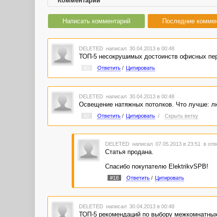
Комментарии
Написать комментарий
Последние комме
DELETED
написал 30.04.2013 в 00:48
ТОП-5 несокрушимых достоинств офисных пер
#1
Ответить
/
Цитировать
DELETED
написал 30.04.2013 в 00:48
Освещение натяжных потолков. Что лучше: л
#2
Ответить
/
Цитировать
/
Скрыть ветку
DELETED
написал 07.05.2013 в 23:51
в отв
Статья продана.
Спасибо покупателю ElektrikvSPB!
#18
Ответить
/
Цитировать
DELETED
написал 30.04.2013 в 00:48
ТОП-5 рекомендаций по выбору межкомнатных