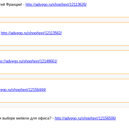
ей Франции! -
http://advego.ru/shop/text/12113626/
-
http://advego.ru/shop/text/12113562/
tp://advego.ru/shop/text/12148661/
vego.ru/shop/text/12156444/
ри выборе мебели для офиса? -
http://advego.ru/shop/text/12156506/