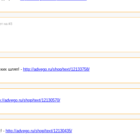
ет на #3
ких шляп! -
http://advego.ru/shop/text/12133758/
p://advego.ru/shop/text/12130570/
! -
http://advego.ru/shop/text/12130435/