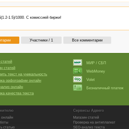
(1.2-1.5)/1000. С комиссией биржи!
нтарии
Участники / 1
Все комментарии
 статей
МИР / СБП
н статей
WebMoney
ить текст на уникальность
Volet
рка орфографии онлайн
нализ онлайн
Безналичный платеж
ка качества текста
нителю
Сервисы Адвего
 онлайн
Магазин статей
аботы
Проверка на антиплагиат
ь статью
SEO-анализ текста