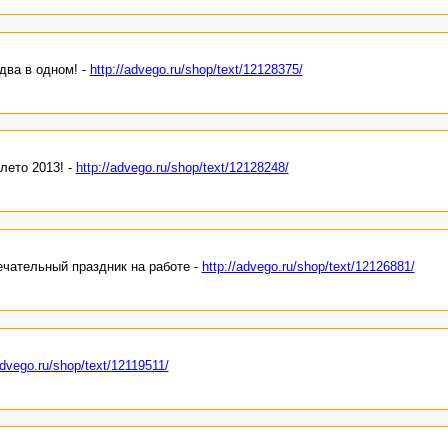
два в одном! -
http://advego.ru/shop/text/12128375/
лето 2013! -
http://advego.ru/shop/text/12128248/
ечательный праздник на работе -
http://advego.ru/shop/text/12126881/
advego.ru/shop/text/12119511/