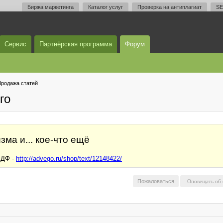
Биржа маркетинга
Каталог услуг
Проверка на антиплагиат
SE
Сервис
Партнёрская программа
Форум
родажа статей
го
зма и... кое-что ещё
МДФ -
http://advego.ru/shop/text/12148422/
Пожаловаться