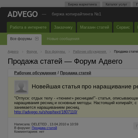
Биржа маркетинга
Каталог услуг
П
—
биржа копирайтинга №1
Работа в интернете
Заказчику
Магазин статей
Сервис
Все форумы
Новые сообщения
Адвего
Форум
Все форумы
Рабочие обсуждения
Продажа стате
Продажа статей — Форум Адвего
Рабочие обсуждения
/
Продажа статей
Новейшая статья про наращивание р
"Отпуск: отдых телу - «тюнинг» ресницам!"- статья, описывающ
наращивания ресниц и основные методы. Настоящий копирайт, с
занимается наращиванием ресниц.
http://advego.ru/shop/text/1807110/
Написала: DELETED , 13.04.2010 в 10:59
В форуме:
Продажа статей
Комментариев: нет