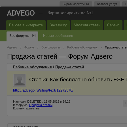
Биржа маркетинга
Каталог услуг
П
—
биржа копирайтинга №1
Работа в интернете
Заказчику
Магазин статей
Сервис
Все форумы
Новые сообщения
Адвего
Форум
Все форумы
Рабочие обсуждения
Продажа стате
Продажа статей — Форум Адвего
Рабочие обсуждения
/
Продажа статей
Статья: Как бесплатно обновить ESE
http://advego.ru/shop/text/12272570/
Написал: DELETED , 19.05.2013 в 14:26
В форуме:
Продажа статей
Комментариев: нет