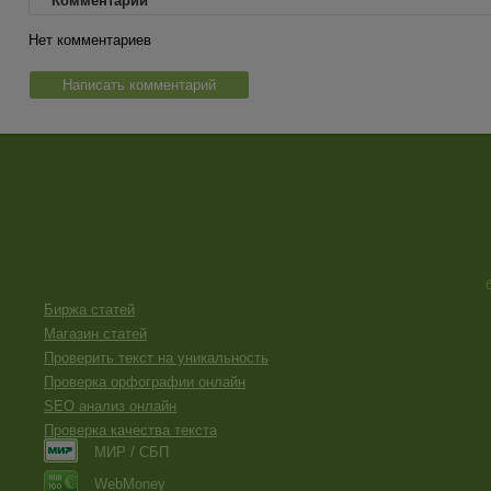
Комментарии
Нет комментариев
Написать комментарий
Биржа статей
Магазин статей
Проверить текст на уникальность
Проверка орфографии онлайн
SEO анализ онлайн
Проверка качества текста
МИР / СБП
WebMoney