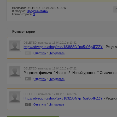
Написала: DELETED , 15.04.2010 в 15:47
В форуме:
Продажа статей
Комментариев:
3
Комментарии
DELETED
написала 16.04.2010 в 13:32
http://advego.ru/shop/text/1838859/?p=5u95g4FZZY
- Реценз
#1
Ответить
/
Цитировать
DELETED
написала 17.04.2010 в 07:22
Рецензия фильма: "На игре 2. Новый уровень." Оплачена 
#2
Ответить
/
Цитировать
DELETED
написала 17.04.2010 в 07:24
http://advego.ru/shop/text/1832884/?p=5u95g4FZZY
- Реценз
#3
Ответить
/
Цитировать