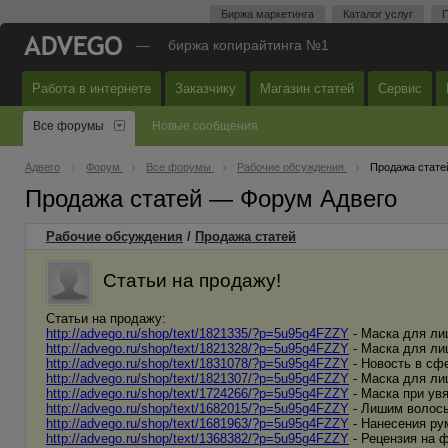
Биржа маркетинга
Каталог услуг
П
—
биржа копирайтинга №1
Работа в интернете
Заказчику
Магазин статей
Сервис
Все форумы
Новые сообщения
Адвего
Форум
Все форумы
Рабочие обсуждения
Продажа стате
Продажа статей — Форум Адвего
Рабочие обсуждения
/
Продажа статей
Статьи на продажу!
Статьи на продажу:
http://advego.ru/shop/text/1821335/?p=5u95g4FZZY
- Маска для ли
http://advego.ru/shop/text/1821328/?p=5u95g4FZZY
- Маска для ли
http://advego.ru/shop/text/1831078/?p=5u95g4FZZY
- Новость в сф
http://advego.ru/shop/text/1821307/?p=5u95g4FZZY
- Маска для ли
http://advego.ru/shop/text/1724266/?p=5u95g4FZZY
- Маска при ув
http://advego.ru/shop/text/1682015/?p=5u95g4FZZY
- Лишим волосы
http://advego.ru/shop/text/1681963/?p=5u95g4FZZY
- Нанесения ру
http://advego.ru/shop/text/1368382/?p=5u95g4FZZY
- Рецензия на 