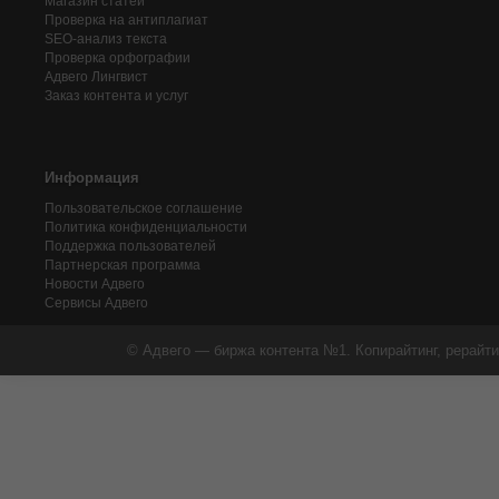
Магазин статей
Проверка на антиплагиат
SEO-анализ текста
Проверка орфографии
Адвего
Лингвист
Заказ контента и услуг
Информация
Пользовательское соглашение
Политика конфиденциальности
Поддержка пользователей
Партнерская программа
Новости Адвего
Сервисы Адвего
© Адвего — биржа контента №1. Копирайтинг, рерайти