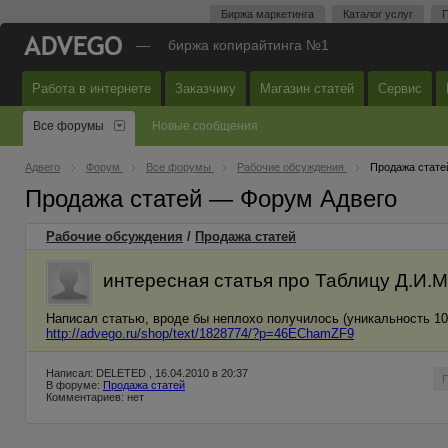
Биржа маркетинга
Каталог услуг
П
—
биржа копирайтинга №1
Работа в интернете
Заказчику
Магазин статей
Сервис
Все форумы
Новые сообщения
Адвего
Форум
Все форумы
Рабочие обсуждения
Продажа стате
Продажа статей — Форум Адвего
Рабочие обсуждения
/
Продажа статей
интересная статья про Таблицу Д.И.
Написал статью, вроде бы неплохо получилось (уникальность 10
http://advego.ru/shop/text/1828774/?p=46EChamZF9
Написал: DELETED , 16.04.2010 в 20:37
В форуме:
Продажа статей
Комментариев: нет