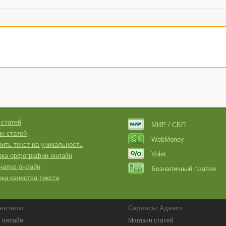
 статей
МИР / СБП
н статей
WebMoney
ить текст на уникальность
Volet
рка орфографии онлайн
нализ онлайн
Безналичный платеж
ка качества текста
нителю
Сервисы Адвего
 онлайн
Магазин статей