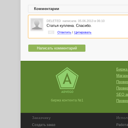
Комментарии
DELETED
написала 05.06.2013 в 06:10
Статья куплена. Спасибо.
#1
Ответить
/
Цитировать
Написать комментарий
Биржа
Магази
Провер
Прове
SEO а
биржа контента №1
Провер
Заказчику
Испол
Создать заказ
Работа