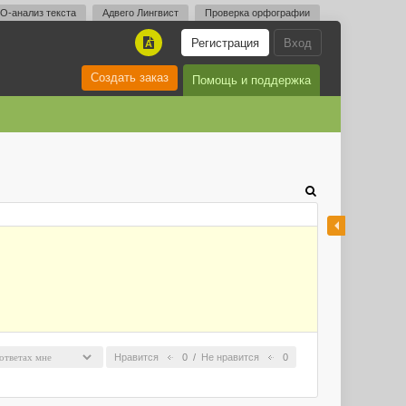
O-анализ текста
Адвего Лингвист
Проверка орфографии
Регистрация
Вход
A
Создать заказ
Помощь и поддержка
Нравится
0
/
Не нравится
0