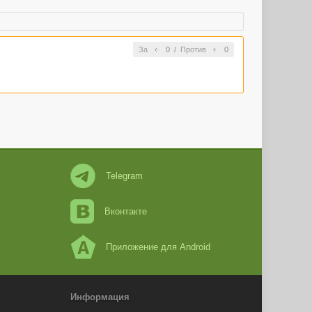
За
0
/
Против
0
Telegram
Вконтакте
Приложение для Android
Информация