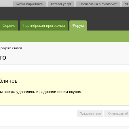
Биржа маркетинга
Каталог услуг
Проверка на антиплагиат
SE
Сервис
Партнёрская программа
Форум
родажа статей
го
 блинов
ны всегда удавались и радовали своим вкусом.
Пожаловаться