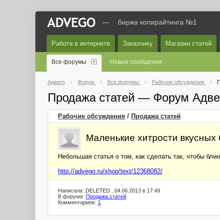
—
биржа копирайтинга №1
Работа в интернете
Заказчику
Магазин статей
Все форумы
Новые сообщения
Адвего
Форум
Все форумы
Рабочие обсуждения
П
Продажа статей — Форум Адве
Рабочие обсуждения
/
Продажа статей
Маленькие хитрости вкусных
Небольшая статья о том, как сделать так, чтобы бли
http://advego.ru/shop/text/12368082/
Написала: DELETED , 04.06.2013 в 17:49
В форуме:
Продажа статей
Комментариев:
1