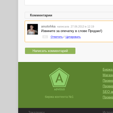
Комментарии
anutohka
написала 27.06.2013 в 12:19
Извините за опечатку в слове Продаю!)
#1
Ответить
/
Цитировать
Написать комментарий
Биржа
Магази
Провер
Прове
SEO а
биржа контента №1
Провер
Заказчику
Испол