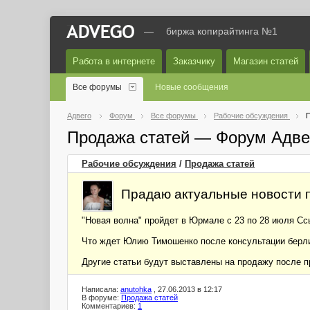
—
биржа копирайтинга №1
Работа в интернете
Заказчику
Магазин статей
Все форумы
Новые сообщения
Адвего
Форум
Все форумы
Рабочие обсуждения
П
Продажа статей — Форум Адве
Рабочие обсуждения
/
Продажа статей
Прадаю актуальные новости п
"Новая волна" пройдет в Юрмале с 23 по 28 июля Сс
Что ждет Юлию Тимошенко после консультации берл
Другие статьи будут выставлены на продажу после п
Написала:
anutohka
, 27.06.2013 в 12:17
В форуме:
Продажа статей
Комментариев:
1