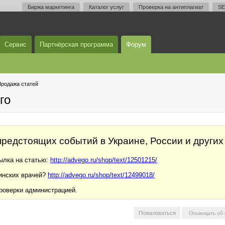
Биржа маркетинга
Каталог услуг
Проверка на антиплагиат
SE
Сервис
Партнёрская программа
Форум
родажа статей
го
редстоящих событий в Украине, России и других
ылка на статью:
http://advego.ru/shop/text/12501215/
инских врачей?
http://advego.ru/shop/text/12499018/
роверки администрацией.
Пожаловаться