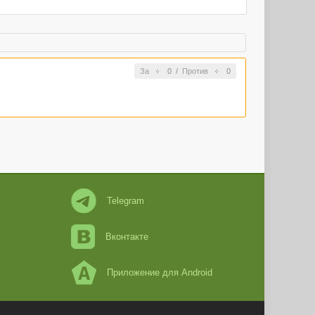
За
0
/
Против
0
Telegram
Вконтакте
Приложение для Android