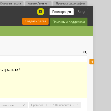
O-анализ текста
Адвего Лингвист
Проверка орфографии
Регистрация
Вход
A
Создать заказ
Помощь и поддержка
 странах!
Нравится
0
/
Не нравится
1