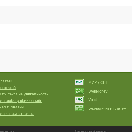
 статей
МИР / СБП
н статей
WebMoney
ить текст на уникальность
Volet
рка орфографии онлайн
нализ онлайн
Безналичный платеж
ка качества текста
нителю
Сервисы Адвего