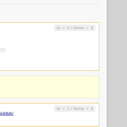
За
0
/
Против
0
639/
За
1
/
Против
0
2640845/
.