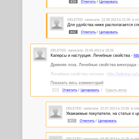
#39
Ответить
/
Цитировать
DELETED
написала 22.08.2013 в 21:00
в от
Для удобства ниже располагается спи
#42
Ответить
/
Цитировать
DELETED
написала 29.06.2013 в 18:25
Каперсы и настурция. Лечебные свойства -
ht
Древняя лоза. Лечебные свойства винограда 
Лечебные свойства чеснока -
http://advego.ru/
Показать весь комментарий
Лечебные свойства розмарина -
http://advego.
#2
Ответить
/
Цитировать
/
Скрыть ветку
Полезные свойства киви -
http://advego.ru/sho
Какао. Вкус детства и вкус здоровья -
http://a
DELETED
написала 22.07.2013 в 23:56
в отв
Аппаратные методики косметологии для строй
Уважаемые покупатели, на статьи о ц
#17
Ответить
/
Цитировать
DELETED
написала 03.08.2013 в 21:25
в отв