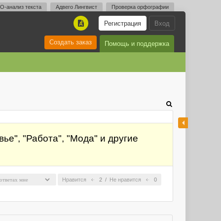
O-анализ текста
Адвего Лингвист
Проверка орфографии
Регистрация
Вход
A
Создать заказ
Помощь и поддержка
ье", "Работа", "Мода" и другие
Нравится
2
/
Не нравится
0