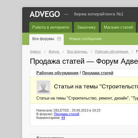
—
биржа копирайтинга №1
Работа в интернете
Заказчику
Магазин статей
Все форумы
Новые сообщения
Адвего
Форум
Все форумы
Рабочие обсуждения
П
Продажа статей — Форум Адве
Рабочие обсуждения
/
Продажа статей
Статьи на темы "Строительств
Статьи на темы "Строительство, ремонт, дизайн", "Ту
Написала: DELETED , 29.06.2013 в 18:23
В форуме:
Продажа статей
Комментариев:
44