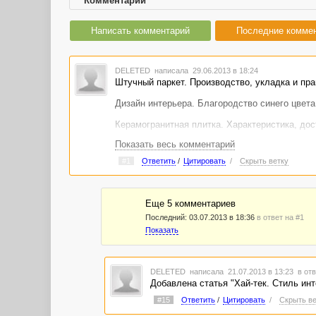
Комментарии
Написать комментарий
Последние комме
DELETED
написала 29.06.2013 в 18:24
Штучный паркет. Производство, укладка и пра
Дизайн интерьера. Благородство синего цвета
Керамогранитная плитка. Характеристика, до
Показать весь комментарий
Современный интерьер. Основные особенност
#1
Ответить
/
Цитировать
/
Скрыть ветку
Интерьер в цвете зелени -
http://advego.ru/sho
Скандинавский стиль интерьера -
http://adveg
Еще 5 комментариев
Климатическое оборудование. Кассетные спл
Последний:
03.07.2013 в 18:36
в ответ на #1
"Бумажные элитные обои" -
http://advego.ru/sh
Показать
DELETED
написала 21.07.2013 в 13:23
в отв
Добавлена статья "Хай-тек. Стиль ин
#15
Ответить
/
Цитировать
/
Скрыть ве