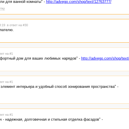
ли для ванной комнаты" -
http://advego.com/shop/text/12763777/
тку
23:19
в ответ на #30
упателю.
вет на #1
омфортный дом для ваших любимых нарядов" -
http://advego.com/shop/text
вет на #1
элемент интерьера и удобный способ зонирования пространства" -
вет на #1
 - надежная, долговечная и стильная отделка фасадов" -