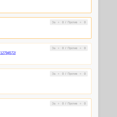
За
0
/
Против
0
За
0
/
Против
0
/12794572/
За
0
/
Против
0
За
0
/
Против
0