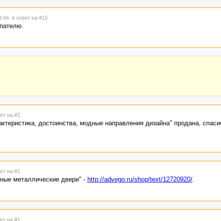
18:44
в ответ на #15
упателю.
ет на #1
актеристика, достоинства, модные направления дизайна" продана, спаси
ет на #1
ные металлические двери" -
http://advego.ru/shop/text/12720920/
.
ет на #1