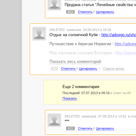
Продана статья "Лечебные свойства ч
#22
Ответить
/
Цитировать
DELETED
написала 29.06.2013 в 18:26
Отдых на солнечной Кубе -
http://advego.ru/sh
Путешествие к берегам Норвегии -
http://adve
Под ласковым солнцем Болгарии -
http://adve
Показать весь комментарий
Курортная Швейцария -
http://advego.ru/shop/t
#3
Ответить
/
Цитировать
/
Скрыть ветку
Традиционная кухня Армении -
http://advego.r
Особый мир Венеции -
http://advego.ru/shop/te
Еще 2 комментария
Знойная Севилья -
http://advego.ru/shop/text/1
Последний:
07.07.2013 в 09:16
в ответ на #3
Показать
DELETED
написала 07.08.2013 в 14:52
в отв
***
#25
Ответить
/
Цитировать