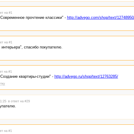
ет на #1
 Современное прочтение классики" -
http://advego.com/shop/text/12748950
ет на #1
 интерьера", спасибо покупателю.
ет на #1
 Создание квартиры-студии" -
http://advego.ru/shop/text/12763285/
тку
11:25
в ответ на #29
упателю.
ет на #1