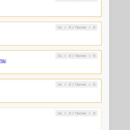
За
0
/
Против
0
За
0
/
Против
0
706/
.
За
0
/
Против
0
За
0
/
Против
0