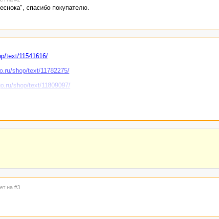
еснока", спасибо покупателю.
op/text/11541616/
go.ru/shop/text/11782275/
go.ru/shop/text/11809097/
ext/11862744/
u/shop/text/12233774/
xt/12352079/
.
2352863/
.
ет на #3