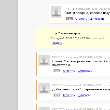
DELETED
написала 13.08.2013 в 
Статья продана, спасибо пок
#32
Ответить
/
Цитировать
Еще 2 комментария
Последний:
22.07.2013 в 07:40
в ответ на #1
Показать
DELETED
написала 01.08.2013 в 13:07
в отв
Статья "Керамогранитная плитка. Хар
покупателю.
#20
Ответить
/
Цитировать
DELETED
написала 03.08.2013 в 18:35
в отв
Добавлена статья "Современные вход
#21
Ответить
/
Цитировать
DELETED
написала 05.08.2013 в 12:56
в отв