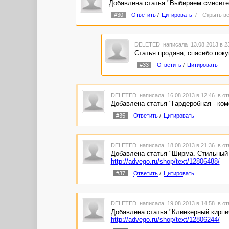
Добавлена статья "Выбираем смесите
#30
Ответить
/
Цитировать
/
Скрыть ве
DELETED
написала 13.08.2013 в 
Статья продана, спасибо пок
#33
Ответить
/
Цитировать
DELETED
написала 16.08.2013 в 12:46
в от
Добавлена статья "Гардеробная - к
#35
Ответить
/
Цитировать
DELETED
написала 18.08.2013 в 21:36
в от
Добавлена статья "Ширма. Стильный 
http://advego.ru/shop/text/12806488/
#37
Ответить
/
Цитировать
DELETED
написала 19.08.2013 в 14:58
в от
Добавлена статья "Клинкерный кирпич
http://advego.ru/shop/text/12806244/