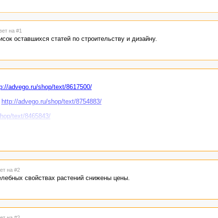
вет на #1
сок оставшихся статей по строительству и дизайну.
tp://advego.ru/shop/text/8617500/
-
http://advego.ru/shop/text/8754883/
shop/text/8465843/
ru/shop/text/10199832/
p/text/10299873/
dvego.ru/shop/text/8715498/
ет на #2
ности и красоты -
http://advego.ru/shop/text/12317782/
елебных свойствах растений снижены цены.
ет на #2