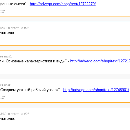
ционные смеси" -
http://advego.com/shop/text/12722279/
тку
15:30
в ответ на #23
упателю.
ет на #1
и. Основные характеристики и виды" -
http://advego.com/shop/text/12721
ет на #1
 Создаем уютный рабочий уголок" -
http://advego.com/shop/text/12748901/
тку
23:32
в ответ на #26
упателю.