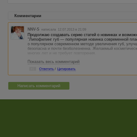
Комментарии
NNV-S
написала 12.07.2013 в 21:09
Продолжаю создавать серию статей о новинках и возможн
"Липофилинг губ — популярная новинка современной пла
о популярном современном методе увеличения губ, улуч
безопасна и почти безболезненна. Желаемый косметичес
многих лет и не требует повторения.
Показать весь комментарий
Ссылка на статью:
http://advego.ru/shop/text/12591168/
#1
Ответить
/
Цитировать
Также Вашему вниманию предлагается статья "Стоит ли
кожи лица?"
Часто именно этот способ бывает самым безопасным и 
http://advego.ru/shop/text/12307554/
Написать комментарий