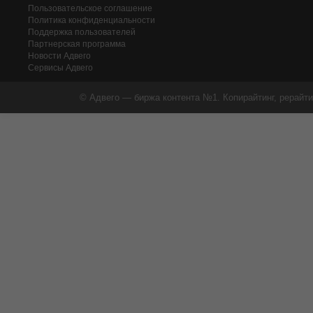
Пользовательское соглашение
Политика конфиденциальности
Поддержка пользователей
Партнерская программа
Новости Адвего
Сервисы Адвего
© Адвего — биржа контента №1. Копирайтинг, рерайти