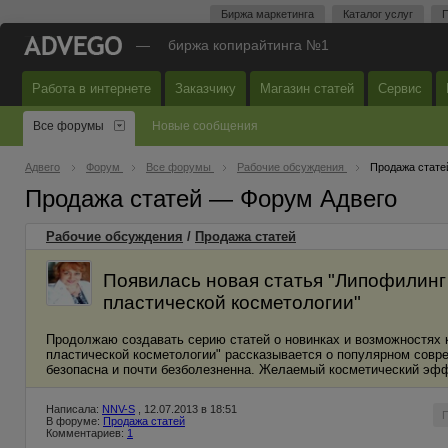
Биржа маркетинга
Каталог услуг
П
—
биржа копирайтинга №1
Работа в интернете
Заказчику
Магазин статей
Сервис
Все форумы
Новые сообщения
Адвего
Форум
Все форумы
Рабочие обсуждения
Продажа стате
Продажа статей — Форум Адвего
Рабочие обсуждения
/
Продажа статей
Появилась новая статья "Липофилинг
пластической косметологии"
Продолжаю создавать серию статей о новинках и возможностях 
пластической косметологии" рассказывается о популярном совр
безопасна и почти безболезненна. Желаемый косметический эффе
Написала:
NNV-S
, 12.07.2013 в 18:51
В форуме:
Продажа статей
Комментариев:
1