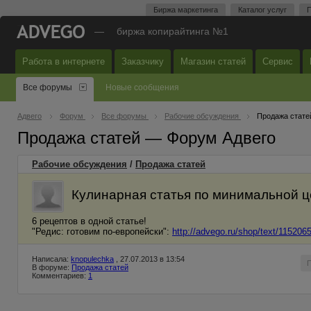
Биржа маркетинга
Каталог услуг
П
—
биржа копирайтинга №1
Работа в интернете
Заказчику
Магазин статей
Сервис
Все форумы
Новые сообщения
Адвего
Форум
Все форумы
Рабочие обсуждения
Продажа стате
Продажа статей — Форум Адвего
Рабочие обсуждения
/
Продажа статей
Кулинарная статья по минимальной 
6 рецептов в одной статье!
"Редис: готовим по-европейски":
http://advego.ru/shop/text/115206
Написала:
knopulechka
, 27.07.2013 в 13:54
В форуме:
Продажа статей
Комментариев:
1