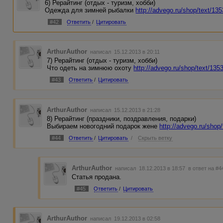
6) Рерайтинг (отдых - туризм, хобби)
Одежда для зимней рыбалки
http://advego.ru/shop/text/13
#42
Ответить
/
Цитировать
ArthurAuthor
написал 15.12.2013 в 20:11
7) Рерайтинг (отдых - туризм, хобби)
Что одеть на зимнюю охоту
http://advego.ru/shop/text/135
#43
Ответить
/
Цитировать
ArthurAuthor
написал 15.12.2013 в 21:28
8) Рерайтинг (праздники, поздравления, подарки)
Выбираем новогодний подарок жене
http://advego.ru/shop
#44
Ответить
/
Цитировать
/
Скрыть ветку
ArthurAuthor
написал 18.12.2013 в 18:57
в ответ на #4
Статья продана.
#45
Ответить
/
Цитировать
ArthurAuthor
написал 19.12.2013 в 02:58