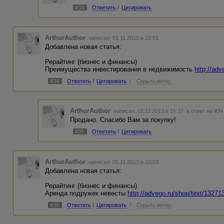
#33
Ответить
/
Цитировать
ArthurAuthor
написал 01.11.2013 в 22:51
Добавлена новая статья:
Рерайтинг (бизнес и финансы)
Преимущества инвестирования в недвижимость
http://ad
#34
Ответить
/
Цитировать
/
Скрыть ветку
ArthurAuthor
написал 02.11.2013 в 15:27
в ответ на #34
Продано. Спасибо Вам за покупку!
#35
Ответить
/
Цитировать
ArthurAuthor
написал 05.11.2013 в 23:03
Добавлена новая статья:
Рерайтинг (бизнес и финансы)
Аренда подружек невесты
http://advego.ru/shop/text/13271
#36
Ответить
/
Цитировать
/
Скрыть ветку