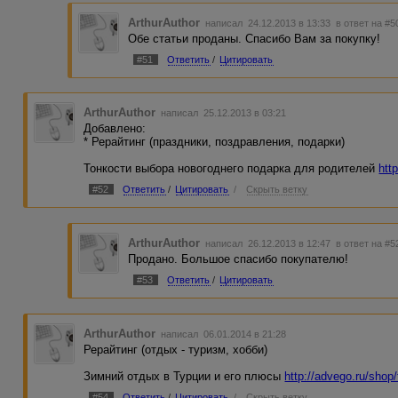
ArthurAuthor
написал 24.12.2013 в 13:33
в ответ на #5
Обе статьи проданы. Спасибо Вам за покупку!
#51
Ответить
/
Цитировать
ArthurAuthor
написал 25.12.2013 в 03:21
Добавлено:
* Рерайтинг (праздники, поздравления, подарки)
Тонкости выбора новогоднего подарка для родителей
htt
#52
Ответить
/
Цитировать
/
Скрыть ветку
ArthurAuthor
написал 26.12.2013 в 12:47
в ответ на #5
Продано. Большое спасибо покупателю!
#53
Ответить
/
Цитировать
ArthurAuthor
написал 06.01.2014 в 21:28
Рерайтинг (отдых - туризм, хобби)
Зимний отдых в Турции и его плюсы
http://advego.ru/shop
#54
Ответить
/
Цитировать
/
Скрыть ветку