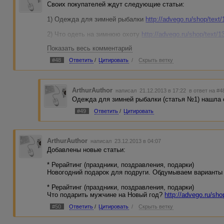
Своих покупателей ждут следующие статьи:
1) Одежда для зимней рыбалки
http://advego.ru/shop/text
2) Что одеть на зимнюю охоту
http://advego.ru/shop/text/
Показать весь комментарий
3) Как выбрать живую новогоднюю ель
http://advego.ru/s
#48
Ответить
/
Цитировать
/
Скрыть ветку
4) Преимущества и особенности выбора искусственной 
5) Что подарить на Новый год своей 3-6-летней дочери
ht
ArthurAuthor
написал 21.12.2013 в 17:22
в ответ на #4
Одежда для зимней рыбалки (статья №1) нашла с
#49
Ответить
/
Цитировать
ArthurAuthor
написал 23.12.2013 в 04:07
Добавлены новые статьи:
* Рерайтинг (праздники, поздравления, подарки)
Новогодний подарок для подруги. Обдумываем вариант
* Рерайтинг (праздники, поздравления, подарки)
Что подарить мужчине на Новый год?
http://advego.ru/sho
#50
Ответить
/
Цитировать
/
Скрыть ветку