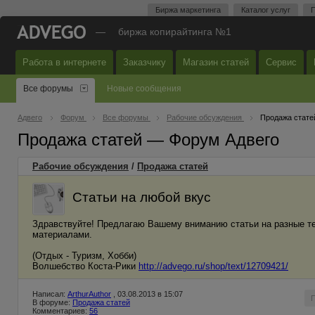
Биржа маркетинга
Каталог услуг
П
—
биржа копирайтинга №1
Работа в интернете
Заказчику
Магазин статей
Сервис
Все форумы
Новые сообщения
Адвего
Форум
Все форумы
Рабочие обсуждения
Продажа стате
Продажа статей — Форум Адвего
Рабочие обсуждения
/
Продажа статей
Статьи на любой вкус
Здравствуйте! Предлагаю Вашему вниманию статьи на разные т
материалами.
(Отдых - Туризм, Хобби)
Волшебство Коста-Рики
http://advego.ru/shop/text/12709421/
Написал:
ArthurAuthor
, 03.08.2013 в 15:07
В форуме:
Продажа статей
Комментариев:
56