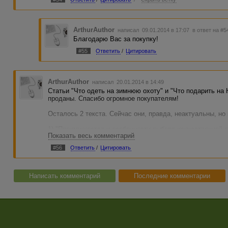
ArthurAuthor
написал 09.01.2014 в 17:07
в ответ на #5
Благодарю Вас за покупку!
#55
Ответить
/
Цитировать
ArthurAuthor
написал 20.01.2014 в 14:49
Статьи "Что одеть на зимнюю охоту" и "Что подарить на 
проданы. Спасибо огромное покупателям!
Осталось 2 текста. Сейчас они, правда, неактуальны, но
1) "Преимущества и особенности выбора искусственной е
Показать весь комментарий
http://advego.ru/shop/text/13534231/
2) "Как выбрать живую новогоднюю ель" (рерайтинг)
http
#56
Ответить
/
Цитировать
Написать комментарий
Последние комментарии