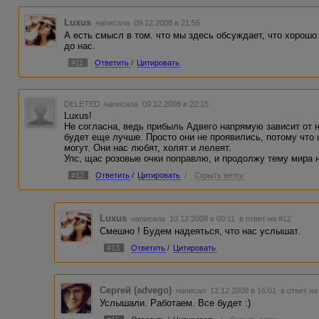
Luxus
написала 09.12.2008 в 21:56
А есть смысл в том. что мы здесь обсуждает, что хорошо
до нас.
#11
Ответить
/
Цитировать
DELETED
написала 09.12.2008 в 22:15
Luxus!
Не согласна, ведь прибыль Адвего напрямую зависит от 
будет еще лучше. Просто они не проявились, потому что 
могут. Они нас любят, холят и лелеят.
Упс, щас розовые очки поправлю, и продолжу тему мира 
#12
Ответить
/
Цитировать
/
Скрыть ветку
Luxus
написала 10.12.2008 в 00:11
в ответ на #12
Смешно ! Будем надеяться, что нас услышат.
#13
Ответить
/
Цитировать
Сергей (advego)
написал 12.12.2008 в 16:01
в ответ на
Услышали. Работаем. Все будет :)