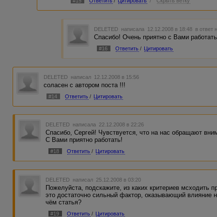
#15
Ответить
/
Цитировать
/
Скрыть ветку
DELETED
написала 12.12.2008 в 18:48
в ответ 
Спасибо! Очень приятно с Вами работать
#16
Ответить
/
Цитировать
DELETED
написал 12.12.2008 в 15:56
соласен с автором поста !!!
#14
Ответить
/
Цитировать
DELETED
написала 22.12.2008 в 22:26
Спасибо, Сергей! Чувствуется, что на нас обращают вним
С Вами приятно работать!
#18
Ответить
/
Цитировать
DELETED
написал 25.12.2008 в 03:20
Пожелуйста, подскажите, из каких критериев мсходить п
это достаточно сильный фактор, оказывающий влияние н
чём статья?
#19
Ответить
/
Цитировать