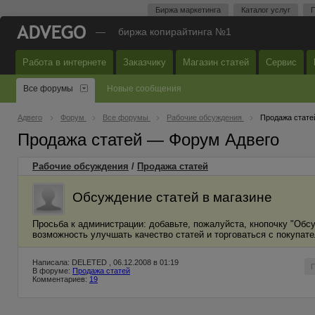
Биржа маркетинга
Каталог услуг
П
—
биржа копирайтинга №1
Работа в интернете
Заказчику
Магазин статей
Сервис
Все форумы
Новые сообщения
Адвего
Форум
Все форумы
Рабочие обсуждения
Продажа стате
Продажа статей — Форум Адвего
Рабочие обсуждения
/
Продажа статей
Обсуждение статей в магазине
Просьба к администрации: добавьте, пожалуйста, кнопочку "Обсу
возможность улучшать качество статей и торговаться с покупат
Написала: DELETED , 06.12.2008 в 01:19
В форуме:
Продажа статей
Комментариев:
19