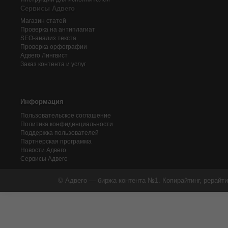
Сервисы Адвего
Магазин статей
Проверка на антиплагиат
SEO-анализ текста
Проверка орфографии
Адвего
Лингвист
Заказ контента и услуг
Информация
Пользовательское соглашение
Политика конфиденциальности
Поддержка пользователей
Партнерская программа
Новости Адвего
Сервисы Адвего
© Адвего — биржа контента №1. Копирайтинг, рерайти