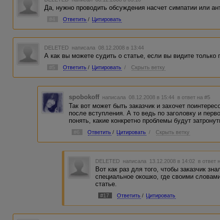
Да, нужно проводить обсуждения насчет симпатии или ант
#4
Ответить
/
Цитировать
DELETED
написала 08.12.2008 в 13:44
А как вы можете судить о статье, если вы видите только 
#5
Ответить
/
Цитировать
/
Скрыть ветку
spobokoff
написала 08.12.2008 в 15:44
в ответ на #5
Так вот может быть заказчик и захочет поинтересо
после вступления. А то ведь по заголовку и перв
понять, какие конкретно проблемы будут затронут
#6
Ответить
/
Цитировать
/
Скрыть ветку
DELETED
написала 13.12.2008 в 14:02
в ответ 
Вот как раз для того, чтобы заказчик зна
специальное окошко, где своими словами
статье.
#17
Ответить
/
Цитировать