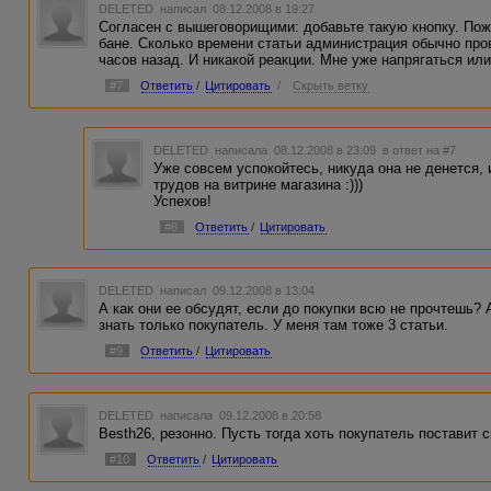
DELETED
написал 08.12.2008 в 19:27
Согласен с вышеговорищими: добавьте такую кнопку. Пожал
бане. Сколько времени статьи администрация обычно про
часов назад. И никакой реакции. Мне уже напрягаться ил
#7
Ответить
/
Цитировать
/
Скрыть ветку
DELETED
написала 08.12.2008 в 23:09
в ответ на #7
Уже совсем успокойтесь, никуда она не денется,
трудов на витрине магазина :)))
Успехов!
#8
Ответить
/
Цитировать
DELETED
написал 09.12.2008 в 13:04
А как они ее обсудят, если до покупки всю не прочтешь?
знать только покупатель. У меня там тоже 3 статьи.
#9
Ответить
/
Цитировать
DELETED
написала 09.12.2008 в 20:58
Besth26, резонно. Пусть тогда хоть покупатель поставит с
#10
Ответить
/
Цитировать