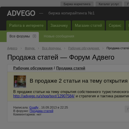
Биржа маркетинга
Каталог услуг
П
—
биржа копирайтинга №1
Работа в интернете
Заказчику
Магазин статей
Сервис
Все форумы
Новые сообщения
Адвего
Форум
Все форумы
Рабочие обсуждения
Продажа стате
Продажа статей — Форум Адвего
Рабочие обсуждения
/
Продажа статей
В продаже 2 статьи на тему открытия
В продаже статьи на тему открытия собственного туристическог
http://advego.ru/shop/text/12907584/
и стратегия и тактика развит
Написала:
Goafly
, 16.09.2013 в 22:25
В форуме:
Продажа статей
Комментариев: нет