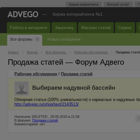
Биржа маркетинга
Каталог услуг
П
—
биржа копирайтинга №1
Работа в интернете
Заказчику
Магазин статей
Сервис
Все форумы
Новые сообщения
Адвего
Форум
Все форумы
Рабочие обсуждения
Продажа стате
Продажа статей — Форум Адвего
Рабочие обсуждения
/
Продажа статей
Выбираем надувной бассейн
Обзорная статья (100% уникальности) о каркасных и надувных б
http://advego.ru/shop/text/2143513/
Написала: DELETED , 28.05.2010 в 21:58
В форуме:
Продажа статей
Комментариев: нет