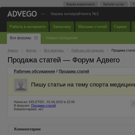
Биржа маркетинга
Каталог услуг
П
—
биржа копирайтинга №1
Работа в интернете
Заказчику
Магазин статей
Сервис
Все форумы
Новые сообщения
Адвего
Форум
Все форумы
Рабочие обсуждения
Продажа стате
Продажа статей — Форум Адвего
Рабочие обсуждения
/
Продажа статей
Пишу статьи на тему спорта медици
Написал: DELETED , 01.06.2010 в 22:06
В форуме:
Продажа статей
Комментариев: нет
Комментарии