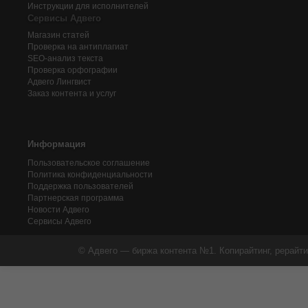
Инструкции для исполнителей
Сервисы Адвего
Магазин статей
Проверка на антиплагиат
SEO-анализ текста
Проверка орфографии
Адвего
Лингвист
Заказ контента и услуг
Информация
Пользовательское соглашение
Политика конфиденциальности
Поддержка пользователей
Партнерская программа
Новости Адвего
Сервисы Адвего
© Адвего — биржа контента №1. Копирайтинг, рерайти