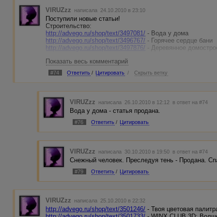
VIRUZzz
написала 24.10.2010 в 23:10
Поступили новые статьи!
Строительство:
http://advego.ru/shop/text/3497081/
- Вода у дома
http://advego.ru/shop/text/3496767/
- Горячее сердце бани
http://advego.ru/shop/text/3497876/
- Деревянное домостро
Показать весь комментарий
Игры:
http://advego.ru/shop/text/3499255/
- Клубные заморочки 2
#74
Ответить
/
Цитировать
/
Скрыть ветку
http://advego.ru/shop/text/3499265/
- Снежный человек. Пр
http://advego.ru/shop/text/3495738/
- Гурмания 2. Большие
VIRUZzz
написала 26.10.2010 в 12:12
в ответ на #74
Вода у дома - статья продана.
#76
Ответить
/
Цитировать
VIRUZzz
написала 30.10.2010 в 19:50
в ответ на #74
Снежный человек. Преследуя тень - Продана. Спа
#79
Ответить
/
Цитировать
VIRUZzz
написала 25.10.2010 в 22:32
http://advego.ru/shop/text/3501246/
- Твоя цветовая палитр
http://advego.ru/shop/text/3501733/
- WINX CLUB 3D: Волш