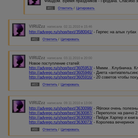
Фишдом. Время праздников - Продана. Спасибо з
#81
Ответить
/
Цитировать
VIRUZzz
написала 02.11.2010 в 15:46
http://advego.ru/shop/text/3580041/
- Герпес на алых губах
#82
Ответить
/
Цитировать
VIRUZzz
написала 03.11.2010 в 20:00
Новое поступление статей:
http://advego.ru/shop/text/3605953/
- Мммм…Клубничка. Кл
http://advego.ru/shop/text/3605946/
- Диета «антиапельсин
http://advego.ru/shop/text/3605916/
- 20 советов чтобы пох
#83
Ответить
/
Цитировать
VIRUZzz
написала 09.11.2010 в 13:06
http://advego.ru/shop/text/3630098/
- Яблоки очень полезны
http://advego.ru/shop/text/3630087/
- Переполох на ранчо 2
http://advego.ru/shop/text/3630080/
- Пейдж Харпер и книга
http://advego.ru/shop/text/3630073/
- Королева вечеринок
#86
Ответить
/
Цитировать