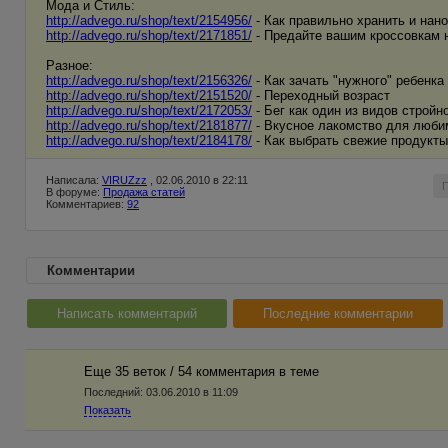
Мода и Стиль:
http://advego.ru/shop/text/2154956/
- Как правильно хранить и нан
http://advego.ru/shop/text/2171851/
- Предайте вашим кроссовкам 
Разное:
http://advego.ru/shop/text/2156326/
- Как зачать "нужного" ребенка
http://advego.ru/shop/text/2151520/
- Переходный возраст
http://advego.ru/shop/text/2172053/
- Бег как один из видов строй
http://advego.ru/shop/text/2181877/
- Вкусное лакомство для люби
http://advego.ru/shop/text/2184178/
- Как выбрать свежие продукты
Написала:
VIRUZzz
, 02.06.2010 в 22:11
В форуме:
Продажа статей
Комментариев:
92
Комментарии
Написать комментарий
Последние комментарии
Еще 35 веток / 54 комментария в темe
Последний:
03.06.2010 в 11:09
Показать