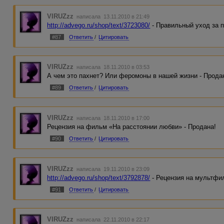
VIRUZzz
написала 13.11.2010 в 21:49
http://advego.ru/shop/text/3723080/
- Правильный уход за 
#87
Ответить
/
Цитировать
VIRUZzz
написала 18.11.2010 в 03:53
А чем это пахнет? Или феромоны в нашей жизни - Продан
#89
Ответить
/
Цитировать
VIRUZzz
написала 18.11.2010 в 17:00
Рецензия на фильм «На расстоянии любви» - Продана!
#90
Ответить
/
Цитировать
VIRUZzz
написала 19.11.2010 в 23:09
http://advego.ru/shop/text/3792878/
- Рецензия на мультфи
#91
Ответить
/
Цитировать
VIRUZzz
написала 22.11.2010 в 22:17