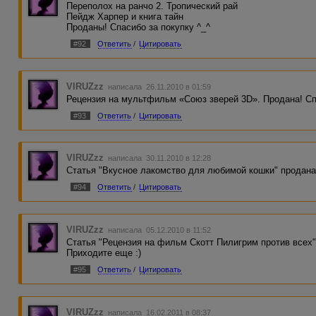
Переполох на ранчо 2. Тропический рай
Пейдж Харпер и книга тайн
Проданы! Спасибо за покупку ^_^
#92
Ответить
/
Цитировать
VIRUZzz
написала 26.11.2010 в 01:59
Рецензия на мультфильм «Союз зверей 3D». Продана! Сп
#93
Ответить
/
Цитировать
VIRUZzz
написала 30.11.2010 в 12:28
Статья "Вкусное лакомство для любимой кошки" продана!
#94
Ответить
/
Цитировать
VIRUZzz
написала 05.12.2010 в 11:52
Статья "Рецензия на фильм Скотт Пилигрим против всех"
Приходите еще :)
#95
Ответить
/
Цитировать
VIRUZzz
написала 16.02.2011 в 08:37