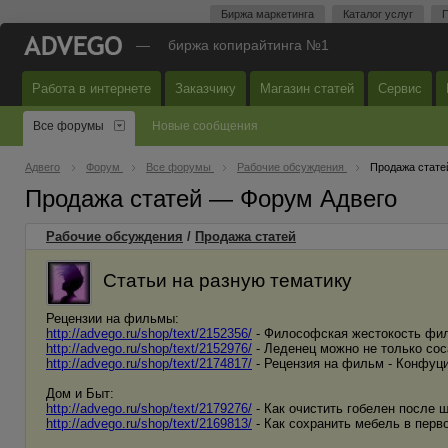
Биржа маркетинга
Каталог услуг
П
—
биржа копирайтинга №1
Работа в интернете
Заказчику
Магазин статей
Сервис
Все форумы
Новые сообщения
Адвего
Форум
Все форумы
Рабочие обсуждения
Продажа стате
Продажа статей — Форум Адвего
Рабочие обсуждения
/
Продажа статей
Статьи на разную тематику
Рецензии на фильмы:
http://advego.ru/shop/text/2152356/
- Философская жестокость фил
http://advego.ru/shop/text/2152976/
- Леденец можно не только соса
http://advego.ru/shop/text/2174817/
- Рецензия на фильм - Конфуци
Дом и Быт:
http://advego.ru/shop/text/2179276/
- Как очистить гобелен после 
http://advego.ru/shop/text/2169813/
- Как сохранить мебель в перв