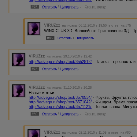
#75
Ответить
/
Цитировать
/
Скрыть ветку
VIRUZzz
написала 06.11.2010 в 19:50
в ответ на #75
WINX CLUB 3D: Волшебные Приключения 3Д - Про
#85
Ответить
/
Цитировать
VIRUZzz
написала 29.10.2010 в 12:42
http://advego.ru/shop/text/3552812/
- Плитка – прочность и
#78
Ответить
/
Цитировать
VIRUZzz
написала 31.10.2010 в 20:28
Новые статьи:
http://advego.ru/shop/text/3570534/
- Фрукты, фрукты, плю
http://advego.ru/shop/text/3571042/
- Фишдом. Время праз
http://advego.ru/shop/text/3571121/
- Теплая ванна. Минуты
#80
Ответить
/
Цитировать
/
Скрыть ветку
VIRUZzz
написала 02.11.2010 в 11:09
в ответ на #80