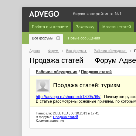
—
биржа копирайтинга №1
Работа в интернете
Заказчику
Магазин статей
Все форумы
Новые сообщения
Адвего
Форум
Все форумы
Рабочие обсуждения
П
Продажа статей — Форум Адве
Рабочие обсуждения
/
Продажа статей
Продажа статей: туризм
http://advego.ru/shop/text/13095765/
- Почему же русск
В статье рассмотрены основные причины, по которым
Написала: DELETED , 08.10.2013 в 17:41
В форуме:
Продажа статей
Комментариев: нет