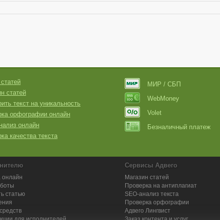
 статей
МИР / СБП
н статей
WebMoney
ить текст на уникальность
Volet
рка орфографии онлайн
нализ онлайн
Безналичный платеж
ка качества текста
нителю
Сервисы Адвего
 онлайн
Магазин статей
аботы
Проверка на антиплагиат
ь статью
SEO-анализ текста
ения
Проверка орфографии
средств
Адвего
Лингвист
кции для исполнителей
Заказ контента и услуг