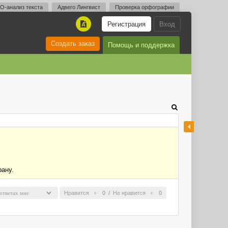
O-анализ текста
Адвего Лингвист
Проверка орфографии
Регистрация
Вход
A
Создать заказ
Помощь и поддержка
рану.
Нравится
0
/
Не нравится
0