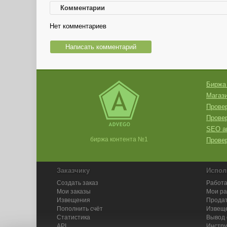
Комментарии
Нет комментариев
Написать комментарий
Биржа
Магази
Провер
Прове
SEO а
биржа контента №1
Провер
Заказчику
Испол
Создать заказ
Работа
Мои заказы
Мои р
Извещения
Продат
Пополнить счёт
Извещ
Статистика
Вывод 
API
Инстру