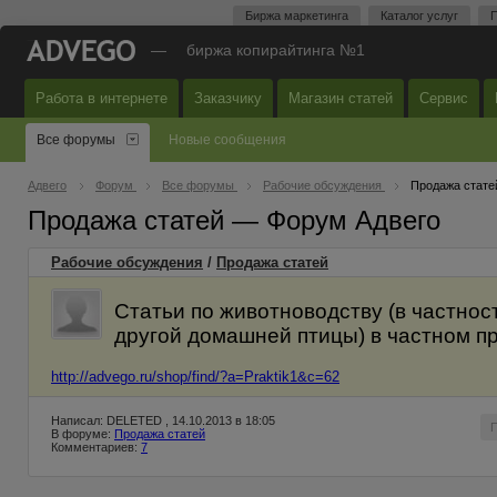
Биржа маркетинга
Каталог услуг
П
—
биржа копирайтинга №1
Работа в интернете
Заказчику
Магазин статей
Сервис
Все форумы
Новые сообщения
Адвего
Форум
Все форумы
Рабочие обсуждения
Продажа стате
Продажа статей — Форум Адвего
Рабочие обсуждения
/
Продажа статей
Статьи по животноводству (в частност
другой домашней птицы) в частном п
http://advego.ru/shop/find/?a=Praktik1&c=62
Написал: DELETED , 14.10.2013 в 18:05
В форуме:
Продажа статей
Комментариев:
7