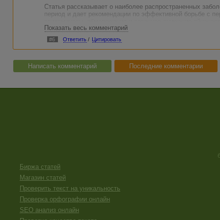
Статья рассказывает о наиболее распространенных забол
период и дает рекомендации по эффективной борьбе с п
авитаминозы, обморожения и сезонное снижение яйценос
Показать весь комментарий
#6
Ответить
/
Цитировать
Написать комментарий
Последние комментарии
Биржа статей
Магазин статей
Проверить текст на уникальность
Проверка орфографии онлайн
SEO анализ онлайн