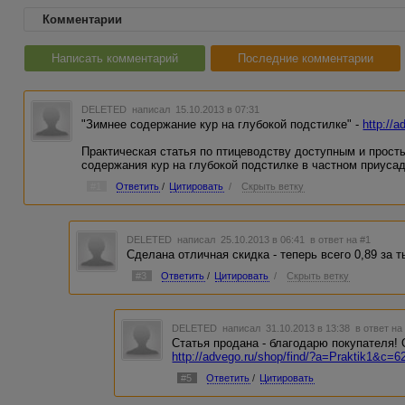
Комментарии
Написать комментарий
Последние комментарии
DELETED
написал 15.10.2013 в 07:31
"Зимнее содержание кур на глубокой подстилке" -
http://
Практическая статья по птицеводству доступным и прост
содержания кур на глубокой подстилке в частном приуса
#1
Ответить
/
Цитировать
/
Скрыть ветку
DELETED
написал 25.10.2013 в 06:41
в ответ на #1
Сделана отличная скидка - теперь всего 0,89 за т
#3
Ответить
/
Цитировать
/
Скрыть ветку
DELETED
написал 31.10.2013 в 13:38
в ответ на
Статья продана - благодарю покупателя!
http://advego.ru/shop/find/?a=Praktik1&c=6
#5
Ответить
/
Цитировать