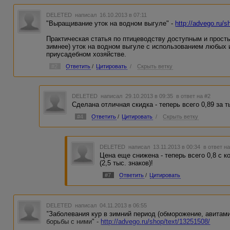
DELETED
написал 16.10.2013 в 07:11
"Выращивание уток на водном выгуле" -
http://advego.ru/s
Практическая статья по птицеводству доступным и просты
зимнее) уток на водном выгуле с использованием любых
приусадебном хозяйстве.
#2
Ответить
/
Цитировать
/
Скрыть ветку
DELETED
написал 29.10.2013 в 09:35
в ответ на #2
Сделана отличная скидка - теперь всего 0,89 за т
#4
Ответить
/
Цитировать
/
Скрыть ветку
DELETED
написал 13.11.2013 в 00:34
в ответ н
Цена еще снижена - теперь всего 0,8 с к
(2,5 тыс. знаков)!
#7
Ответить
/
Цитировать
DELETED
написал 04.11.2013 в 06:55
"Заболевания кур в зимний период (обморожение, авитам
борьбы с ними" -
http://advego.ru/shop/text/13251508/