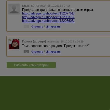
DELETED
написал 28.10.2013 в 07:08
Предлагаю три статьи по компьютерным играм.
http://advego.ru/shop/text/13207751/
http://advego.ru/shop/text/13206379/
http://advego.ru/shop/text/13203606/
#1
Ответить
/
Цитировать
Ирина (advego)
написала 28.10.2013 в 14:29
Тема перенесена в раздел "Продажа статей"
#2
Ответить
/
Цитировать
Написать комментарий