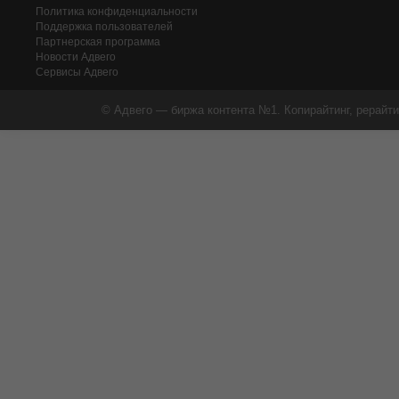
Политика конфиденциальности
Поддержка пользователей
Партнерская программа
Новости Адвего
Сервисы Адвего
© Адвего — биржа контента №1. Копирайтинг, рерайти