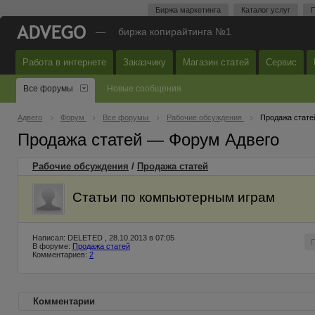
Биржа маркетинга
Каталог услуг
П
—
биржа копирайтинга №1
Работа в интернете
Заказчику
Магазин статей
Сервис
Все форумы
Новые сообщения
Адвего
Форум
Все форумы
Рабочие обсуждения
Продажа стате
Продажа статей — Форум Адвего
Рабочие обсуждения
/
Продажа статей
Статьи по компьютерным играм
Написал: DELETED , 28.10.2013 в 07:05
В форуме:
Продажа статей
Комментариев:
2
Комментарии