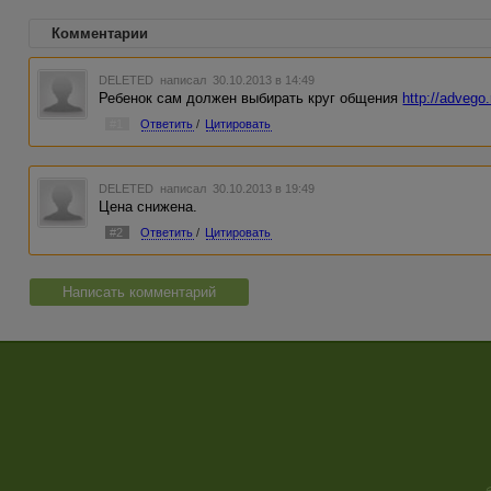
Комментарии
DELETED
написал 30.10.2013 в 14:49
Ребенок сам должен выбирать круг общения
http://advego
#1
Ответить
/
Цитировать
DELETED
написал 30.10.2013 в 19:49
Цена снижена.
#2
Ответить
/
Цитировать
Написать комментарий