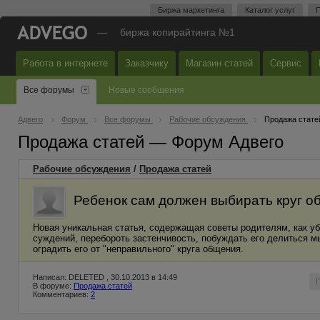
Биржа маркетинга
Каталог услуг
П
—
биржа копирайтинга №1
Работа в интернете
Заказчику
Магазин статей
Сервис
Все форумы
Новые сообщения
Адвего
Форум
Все форумы
Рабочие обсуждения
Продажа стате
Продажа статей — Форум Адвего
Рабочие обсуждения
/
Продажа статей
Ребенок сам должен выбирать круг 
Новая уникальная статья, содержащая советы родителям, как уб
суждений, перебороть застенчивость, побуждать его делиться м
оградить его от "неправильного" круга общения.
Написал: DELETED , 30.10.2013 в 14:49
В форуме:
Продажа статей
Комментариев:
2