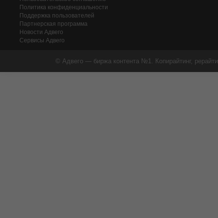
Политика конфиденциальности
Поддержка пользователей
Партнерская программа
Новости Адвего
Сервисы Адвего
© Адвего — биржа контента №1. Копирайтинг, рерайти