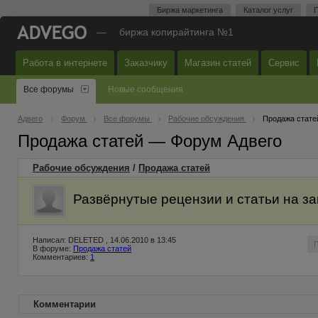
Биржа маркетинга
Каталог услуг
П
—
биржа копирайтинга №1
Работа в интернете
Заказчику
Магазин статей
Сервис
Все форумы
Новые сообщения
Адвего
Форум
Все форумы
Рабочие обсуждения
Продажа стате
Продажа статей — Форум Адвего
Рабочие обсуждения
/
Продажа статей
Развёрнутые рецензии и статьи на зак
Написал: DELETED , 14.06.2010 в 13:45
В форуме:
Продажа статей
Комментариев:
1
Комментарии