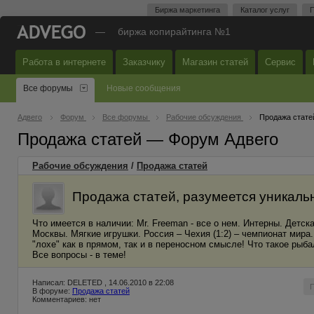
Биржа маркетинга
Каталог услуг
П
—
биржа копирайтинга №1
Работа в интернете
Заказчику
Магазин статей
Сервис
Все форумы
Новые сообщения
Адвего
Форум
Все форумы
Рабочие обсуждения
Продажа стате
Продажа статей — Форум Адвего
Рабочие обсуждения
/
Продажа статей
Продажа статей, разумеется уникаль
Что имеется в наличии: Mr. Freeman - все о нем. Интерны. Детс
Москвы. Мягкие игрушки. Россия – Чехия (1:2) – чемпионат мир
"лохе" как в прямом, так и в переносном смысле! Что такое рыб
Все вопросы - в теме!
Написал: DELETED , 14.06.2010 в 22:08
В форуме:
Продажа статей
Комментариев: нет