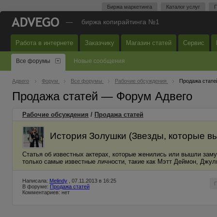
Биржа маркетинга
Каталог услуг
П
—
биржа копирайтинга №1
Работа в интернете
Заказчику
Магазин статей
Сервис
Все форумы
Новые сообщения
Адвего
Форум
Все форумы
Рабочие обсуждения
Продажа стате
Продажа статей — Форум Адвего
Рабочие обсуждения
/
Продажа статей
История Золушки (Звезды, которые в
Статья об известных актерах, которые женились или вышли заму
только самые известные личности, такие как Мэтт Деймон, Джули
Написала:
Melindy
, 07.11.2013 в 16:25
В форуме:
Продажа статей
Комментариев: нет