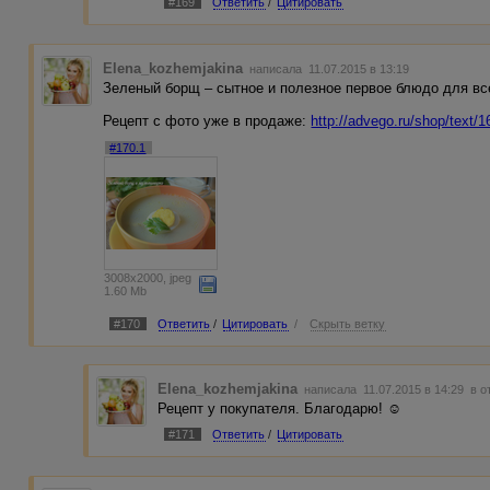
#169
Ответить
/
Цитировать
Elena_kozhemjakina
написала 11.07.2015 в 13:19
Зеленый борщ – сытное и полезное первое блюдо для вс
Рецепт с фото уже в продаже:
http://advego.ru/shop/text/
#170.1
3008x2000, jpeg
1.60 Mb
#170
Ответить
/
Цитировать
/
Скрыть ветку
Elena_kozhemjakina
написала 11.07.2015 в 14:29
в о
Рецепт у покупателя. Благодарю! ☺
#171
Ответить
/
Цитировать