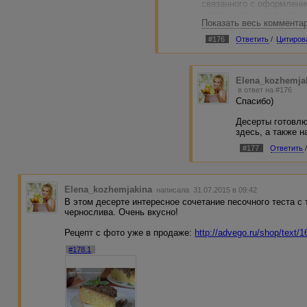
связанного с оформление
классы или видео, тольк
Показать весь коммента
продавать и покупать.
Ну вообще, если будете 
#176
Ответить
/
Цитиров
торт или десерт - пишит
варианты)
Elena_kozhemja
в ответ на #176
Спасибо)
Десерты готовлю
здесь, а также 
#177
Ответить
Elena_kozhemjakina
написала 31.07.2015 в 09:42
В этом десерте интересное сочетание песочного теста с
чернослива. Очень вкусно!
Рецепт с фото уже в продаже:
http://advego.ru/shop/text/
#178.1