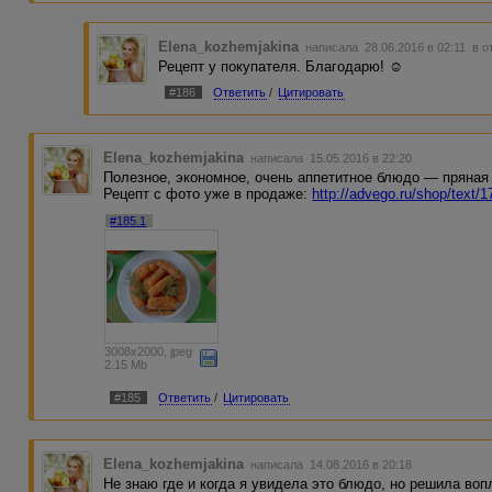
Elena_kozhemjakina
написала 28.06.2016 в 02:11
в о
Рецепт у покупателя. Благодарю! ☺
#186
Ответить
/
Цитировать
Elena_kozhemjakina
написала 15.05.2016 в 22:20
Полезное, экономное, очень аппетитное блюдо — пряная
Рецепт с фото уже в продаже:
http://advego.ru/shop/text/
#185.1
3008x2000, jpeg
2.15 Mb
#185
Ответить
/
Цитировать
Elena_kozhemjakina
написала 14.08.2016 в 20:18
Не знаю где и когда я увидела это блюдо, но решила воп