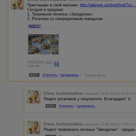
Приглашаю в свой магазин:
http://advego.ru/shop/find/?so
Сегодня в продаже:
1. Творожное печенье «Звездочки».
2. Рогалики со смородиновым повидлом.
#167.1
3008x2000, jpeg
1.96 Mb
#167
Ответить
/
Цитировать
/
Скрыть ветку
Elena_kozhemjakina
написала 16.06.2015 в 13:18
в о
Рецепт рогаликов у покупателя. Благодарю! ☺
#168
Ответить
/
Цитировать
Elena_kozhemjakina
написала 21.06.2015 в 17:34
в о
Рецепт творожного печенья "Звездочки" - продан.