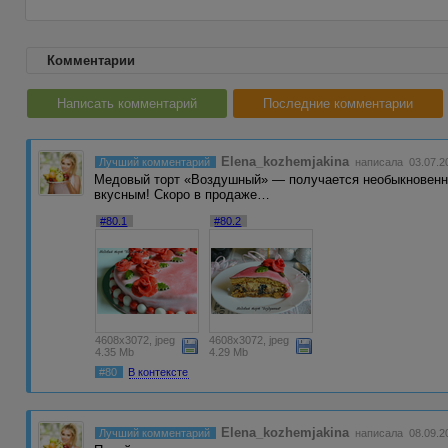
Комментарии
Написать комментарий
Последние комментарии
Elena_kozhemjakina
Лучший комментарий
написала 03.07.20
Медовый торт «Воздушный» — получается необыкновенно
вкусным! Скоро в продаже…
#80.1
#80.2
4608x3072, jpeg
4608x3072, jpeg
4.35 Mb
4.29 Mb
#80
В контексте
Elena_kozhemjakina
Лучший комментарий
написала 08.09.20