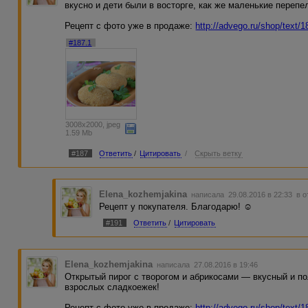
вкусно и дети были в восторге, как же маленькие перепе
Рецепт с фото уже в продаже:
http://advego.ru/shop/text/
#187.1
3008x2000, jpeg
1.59 Mb
#187
Ответить
/
Цитировать
/
Скрыть ветку
Elena_kozhemjakina
написала 29.08.2016 в 22:33
в о
Рецепт у покупателя. Благодарю! ☺
#191
Ответить
/
Цитировать
Elena_kozhemjakina
написала 27.08.2016 в 19:46
Открытый пирог с творогом и абрикосами — вкусный и п
взрослых сладкоежек!
Рецепт с фото уже в продаже:
http://advego.ru/shop/text/