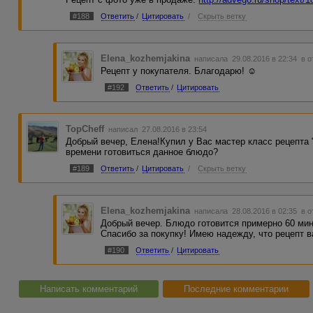
#188
Ответить
/
Цитировать
/
Скрыть ветку
Elena_kozhemjakina
написала 29.08.2016 в 22:34
в о
Рецепт у покупателя. Благодарю! ☺
#192
Ответить
/
Цитировать
TopCheff
написал 27.08.2016 в 23:54
Добрый вечер, Елена!Купил у Вас мастер класс рецепта 
времени готовиться данное блюдо?
#189
Ответить
/
Цитировать
/
Скрыть ветку
Elena_kozhemjakina
написала 28.08.2016 в 02:35
в о
Добрый вечер. Блюдо готовится примерно 60 мину
Спасибо за покупку! Имею надежду, что рецепт в
#190
Ответить
/
Цитировать
Написать комментарий
Последние комментарии