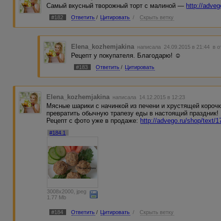
Самый вкусный творожный торт с малиной —
http://adve
#182
Ответить
/
Цитировать
/
Скрыть ветку
Elena_kozhemjakina
написала 24.09.2015 в 21:44
в о
Рецепт у покупателя. Благодарю! ☺
#183
Ответить
/
Цитировать
Elena_kozhemjakina
написала 14.12.2015 в 12:23
Мясные шарики с начинкой из печени и хрустящей короч
превратить обычную трапезу еды в настоящий праздник!
Рецепт с фото уже в продаже:
http://advego.ru/shop/text/
#184.1
3008x2000, jpeg
1.77 Mb
#184
Ответить
/
Цитировать
/
Скрыть ветку