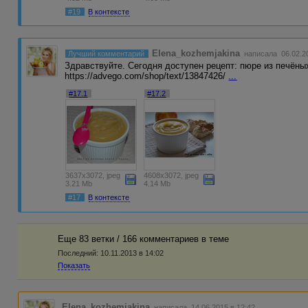
#19
В контексте
Elena_kozhemjakina
Лучший комментарий
написала 06.02.20
Здравствуйте. Сегодня доступен рецепт: пюре из печёны
https://advego.com/shop/text/13847426/
...
#17.1
#17.2
3637x3072, jpeg
4608x3072, jpeg
3.21 Mb
4.14 Mb
#17
В контексте
Еще 83 ветки / 166 комментариев в темe
Последний:
10.11.2013 в 14:02
Показать
Elena_kozhemjakina
написала 14.06.2015 в 12:42