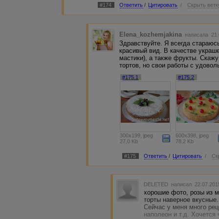
#174
Ответить
/
Цитировать
/
Скрыть ветк
Elena_kozhemjakina
написала 21.
Здравствуйте. Я всегда стараюсь
красивый вид. В качестве украш
мастики), а также фрукты. Скаж
тортов, но свои работы с удово
#175.1
#175.2
300x199, jpeg
600x398, jpeg
27.0 Kb
78.2 Kb
#175
Ответить
/
Цитировать
/
Ск
DELETED
написал 22.07.201
хорошие фото, розы из м
торты наверное вкусные.
Сейчас у меня много рец
наполеон и т.д. Хочется 