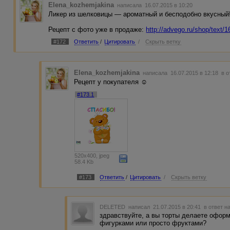
Elena_kozhemjakina
написала 16.07.2015 в 10:20
Ликер из шелковицы — ароматный и бесподобно вкусный
Рецепт с фото уже в продаже:
http://advego.ru/shop/text/
#172
Ответить
/
Цитировать
/
Скрыть ветку
Elena_kozhemjakina
написала 16.07.2015 в 12:18
в о
Рецепт у покупателя ☺
#173.1
520x400, jpeg
58.4 Kb
#173
Ответить
/
Цитировать
/
Скрыть ветку
DELETED
написал 21.07.2015 в 20:41
в ответ н
здравствуйте, а вы торты делаете офор
фигурками или просто фруктами?