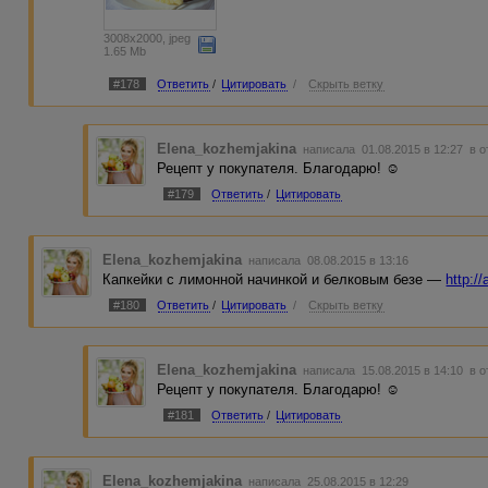
3008x2000, jpeg
1.65 Mb
#178
Ответить
/
Цитировать
/
Скрыть ветку
Elena_kozhemjakina
написала 01.08.2015 в 12:27
в о
Рецепт у покупателя. Благодарю! ☺
#179
Ответить
/
Цитировать
Elena_kozhemjakina
написала 08.08.2015 в 13:16
Капкейки с лимонной начинкой и белковым безе —
http:/
#180
Ответить
/
Цитировать
/
Скрыть ветку
Elena_kozhemjakina
написала 15.08.2015 в 14:10
в о
Рецепт у покупателя. Благодарю! ☺
#181
Ответить
/
Цитировать
Elena_kozhemjakina
написала 25.08.2015 в 12:29