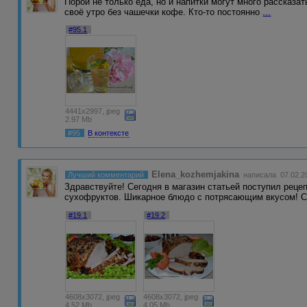
Порой не только еда, но и напитки могут много рассказат
своё утро без чашечки кофе. Кто-то постоянно
...
#95.1
4441x2997, jpeg
2.97 Mb
#95
В контексте
Elena_kozhemjakina
Лучший комментарий
написала 07.02.20
Здравствуйте! Сегодня в магазин статьей поступил рецеп
сухофруктов. Шикарное блюдо с потрясающим вкусом! 
#19.1
#19.2
4608x3072, jpeg
4608x3072, jpeg
4.52 Mb
4.05 Mb