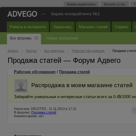
Биржа маркетинга
Каталог услуг
П
—
биржа копирайтинга №1
Работа в интернете
Заказчику
Магазин статей
Сервис
Все форумы
Новые сообщения
Адвего
Форум
Все форумы
Рабочие обсуждения
Продажа стате
Продажа статей — Форум Адвего
Рабочие обсуждения
/
Продажа статей
Распродажа в моем магазине статей
Забирайте уникальные и интересные статьи всего за 0.4$/1000 зн
Написала: DELETED , 11.11.2013 в 17:21
В форуме:
Продажа статей
Комментариев: нет