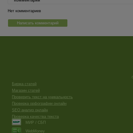
Комментарии
Нет комментариев
Написать комментарий
Биржа статей
Магазин статей
Проверить текст на уникальность
Проверка орфографии онлайн
SEO анализ онлайн
Проверка качества текста
МИР / СБП
WebMoney