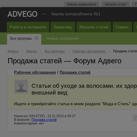
Биржа маркетинга
Каталог услуг
П
—
биржа копирайтинга №1
Работа в интернете
Заказчику
Магазин статей
Сервис
Все форумы
Новые сообщения
Адвего
Форум
Все форумы
Рабочие обсуждения
Продажа стате
Продажа статей — Форум Адвего
Рабочие обсуждения
/
Продажа статей
Статьи об уходе за волосами, их здо
внешний вид
Ищите и приобретайте статьи в моем разделе "Мода и Стиль" з
Написал: DELETED , 13.11.2013 в 00:27
В форуме:
Продажа статей
Комментариев: нет