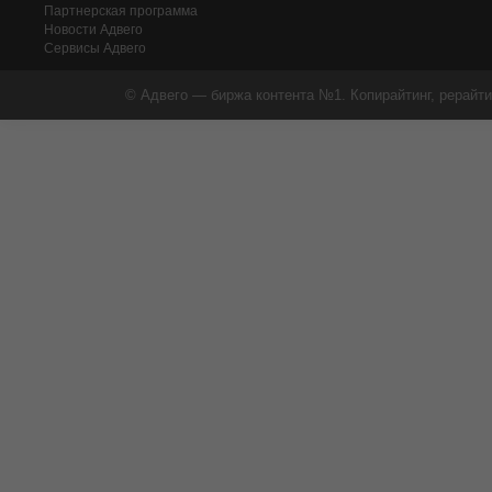
Партнерская программа
Новости Адвего
Сервисы Адвего
© Адвего — биржа контента №1. Копирайтинг, рерайти