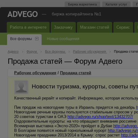
Биржа маркетинга
Каталог услуг
П
—
биржа копирайтинга №1
Работа в интернете
Заказчику
Магазин статей
Сервис
Все форумы
Новые сообщения
Адвего
Форум
Все форумы
Рабочие обсуждения
Продажа стате
Продажа статей — Форум Адвего
Рабочие обсуждения
/
Продажа статей
Новости туризма, курорты, советы п
Качественный рерайт и копирайт. Информацию, которая используе
Пик продаж на новогодние туры в Израиль придется на декабрь
h
Новогодние речные круизы пользуются стабильным спросом у р
20 советов туристам в ОАЭ
http://advego.ru/shop/text/13432707/
Оздоровительные курорты: на что обращают внимание россияне 
Всемирная выставка «Экспо-2020» пройдет в Дубае
http://advego
В Болгарии появится новый горнолыжный курорт
http://advego.ru
Новогодние праздники 2013/2014 в Крыму: спрос растет
http://ad