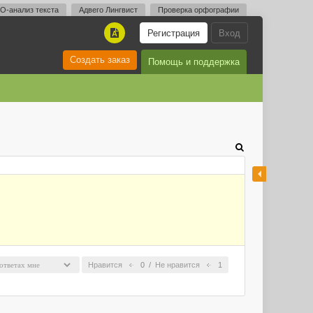
O-анализ текста
Адвего Лингвист
Проверка орфографии
Регистрация
Вход
A
Создать заказ
Помощь и поддержка
Нравится
0
/
Не нравится
1