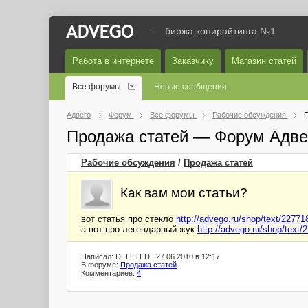
—
биржа копирайтинга №1
Работа в интернете
Заказчику
Магазин статей
Все форумы
Новые сообщения
Адвего
Форум
Все форумы
Рабочие обсуждения
П
Продажа статей — Форум Адве
Рабочие обсуждения
/
Продажа статей
Как вам мои статьи?
вот статья про стекло
http://advego.ru/shop/text/22771
а вот про легендарный жук
http://advego.ru/shop/text/
Написал: DELETED , 27.06.2010 в 12:17
В форуме:
Продажа статей
Комментариев:
4