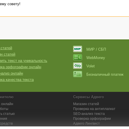
ему совету!
 статей
МИР / СБП
н статей
WebMoney
ить текст на уникальность
Volet
рка орфографии онлайн
нализ онлайн
Безналичный платеж
ка качества текста
нителю
Сервисы Адвего
 онлайн
Магазин статей
аботы
Проверка на антиплагиат
ь статью
SEO-анализ текста
ения
Проверка орфографии
средств
Адвего
Лингвист
кции для исполнителей
Заказ контента и услуг