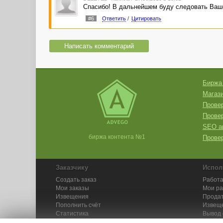
Спасибо! В дальнейшем буду следовать Ваш
#6
Ответить
/
Цитировать
Написать комментарий
Биржа
Магази
Провер
Прове
SEO а
биржа контента №1
Провер
Заказчику
Испол
Создать заказ
Работа
Мои заказы
Мои р
Извещения
Продат
Пополнить счёт
Извещ
Статистика
Вывод 
API
Инстру