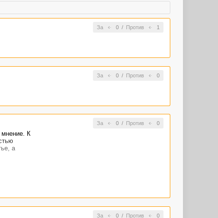
За
0
/
Против
1
За
0
/
Против
0
За
0
/
Против
0
 мнение. К
стью
ье, а
За
0
/
Против
0