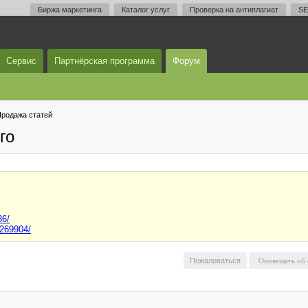
Биржа маркетинга
Каталог услуг
Проверка на антиплагиат
SE
Сервис
Партнёрская программа
Форум
родажа статей
го
86/
2269904/
Пожаловаться