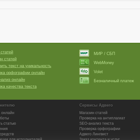
 статей
МИР / СБП
н статей
WebMoney
ить текст на уникальность
Volet
рка орфографии онлайн
нализ онлайн
Безналичный платеж
ка качества текста
нителю
Сервисы Адвего
 онлайн
Магазин статей
аботы
Проверка на антиплагиат
ь статью
SEO-анализ текста
ения
Проверка орфографии
средств
Адвего
Лингвист
кции для исполнителей
Заказ контента и услуг