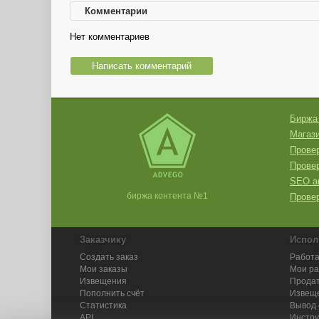
Комментарии
Нет комментариев
Написать комментарий
Биржа
Магази
Провер
Прове
SEO а
биржа контента №1
Провер
Заказчику
Испол
Создать заказ
Работа
Мои заказы
Мои р
Извещения
Продат
Пополнить счёт
Извещ
Статистика
Вывод 
API
Инстру