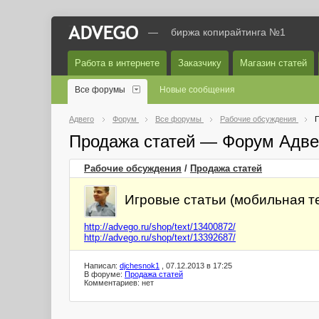
—
биржа копирайтинга №1
Работа в интернете
Заказчику
Магазин статей
Все форумы
Новые сообщения
Адвего
Форум
Все форумы
Рабочие обсуждения
П
Продажа статей — Форум Адве
Рабочие обсуждения
/
Продажа статей
Игровые статьи (мобильная т
http://advego.ru/shop/text/13400872/
http://advego.ru/shop/text/13392687/
Написал:
djchesnok1
, 07.12.2013 в 17:25
В форуме:
Продажа статей
Комментариев: нет