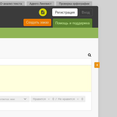
O-анализ текста
Адвего Лингвист
Проверка орфографии
Регистрация
Вход
A
Создать заказ
Помощь и поддержка
Нравится
0
/
Не нравится
0